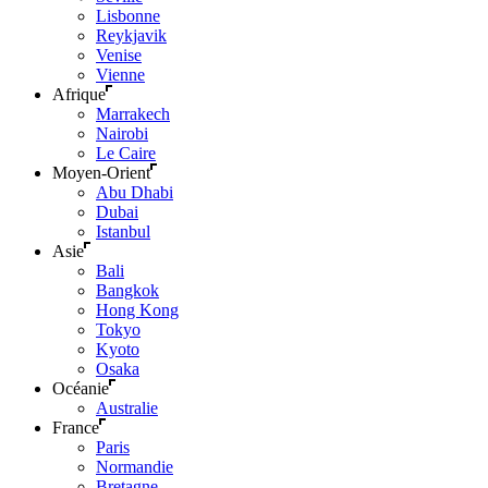
Lisbonne
Reykjavik
Venise
Vienne
Afrique
Marrakech
Nairobi
Le Caire
Moyen-Orient
Abu Dhabi
Dubai
Istanbul
Asie
Bali
Bangkok
Hong Kong
Tokyo
Kyoto
Osaka
Océanie
Australie
France
Paris
Normandie
Bretagne