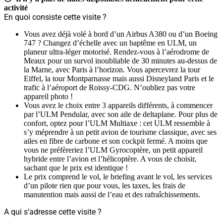
activité
En quoi consiste cette visite ?
Vous avez déjà volé à bord d’un Airbus A380 ou d’un Boeing
747 ? Changez d’échelle avec un baptême en ULM, un
planeur ultra-léger motorisé. Rendez-vous à l’aérodrome de
Meaux pour un survol inoubliable de 30 minutes au-dessus de
la Marne, avec Paris à l’horizon. Vous apercevrez la tour
Eiffel, la tour Montparnasse mais aussi Disneyland Paris et le
trafic à l’aéroport de Roissy-CDG. N’oubliez pas votre
appareil photo !
Vous avez le choix entre 3 appareils différents, à commencer
par l’ULM Pendular, avec son aile de deltaplane. Pour plus de
confort, optez pour l’ULM Multiaxe : cet ULM ressemble à
s’y méprendre à un petit avion de tourisme classique, avec ses
ailes en fibre de carbone et son cockpit fermé. A moins que
vous ne préfèreriez l’ULM Gyrocoptère, un petit appareil
hybride entre l’avion et l’hélicoptère. A vous de choisir,
sachant que le prix est identique !
Le prix comprend le vol, le briefing avant le vol, les services
d’un pilote rien que pour vous, les taxes, les frais de
manutention mais aussi de l’eau et des rafraîchissements.
A qui s’adresse cette visite ?