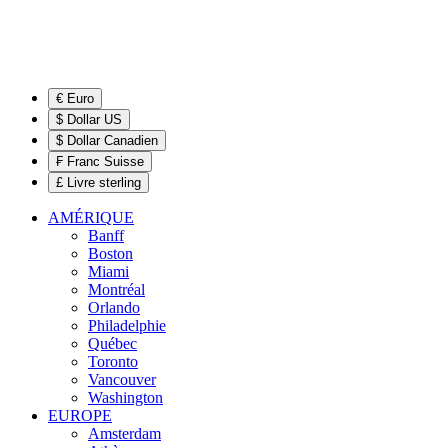
€ Euro
$ Dollar US
$ Dollar Canadien
₣ Franc Suisse
£ Livre sterling
AMÉRIQUE
Banff
Boston
Miami
Montréal
Orlando
Philadelphie
Québec
Toronto
Vancouver
Washington
EUROPE
Amsterdam