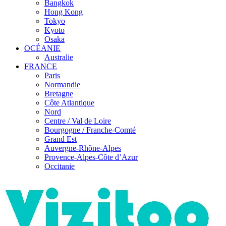
Bangkok
Hong Kong
Tokyo
Kyoto
Osaka
OCÉANIE
Australie
FRANCE
Paris
Normandie
Bretagne
Côte Atlantique
Nord
Centre / Val de Loire
Bourgogne / Franche-Comté
Grand Est
Auvergne-Rhône-Alpes
Provence-Alpes-Côte d’Azur
Occitanie