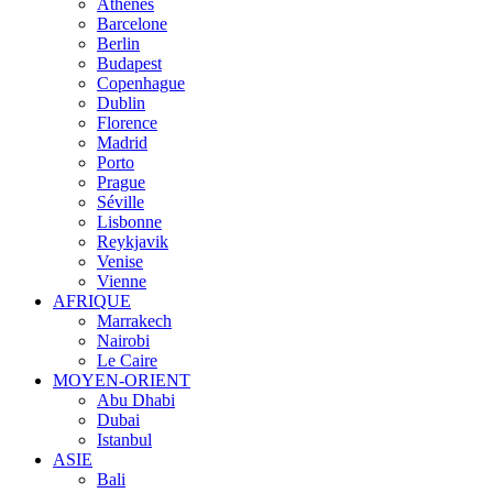
Athènes
Barcelone
Berlin
Budapest
Copenhague
Dublin
Florence
Madrid
Porto
Prague
Séville
Lisbonne
Reykjavik
Venise
Vienne
AFRIQUE
Marrakech
Nairobi
Le Caire
MOYEN-ORIENT
Abu Dhabi
Dubai
Istanbul
ASIE
Bali