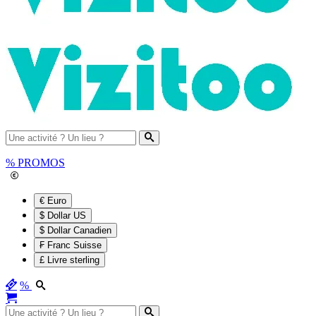
%
PROMOS
€ Euro
$ Dollar US
$ Dollar Canadien
₣ Franc Suisse
£ Livre sterling
%