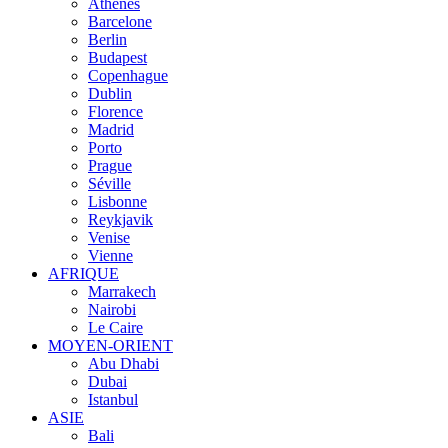
Athènes
Barcelone
Berlin
Budapest
Copenhague
Dublin
Florence
Madrid
Porto
Prague
Séville
Lisbonne
Reykjavik
Venise
Vienne
AFRIQUE
Marrakech
Nairobi
Le Caire
MOYEN-ORIENT
Abu Dhabi
Dubai
Istanbul
ASIE
Bali