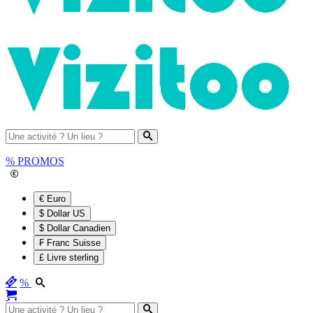
%
PROMOS
€ Euro
$ Dollar US
$ Dollar Canadien
₣ Franc Suisse
£ Livre sterling
%