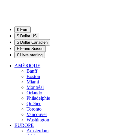
€ Euro
$ Dollar US
$ Dollar Canadien
₣ Franc Suisse
£ Livre sterling
AMÉRIQUE
Banff
Boston
Miami
Montréal
Orlando
Philadelphie
Québec
Toronto
Vancouver
Washington
EUROPE
Amsterdam