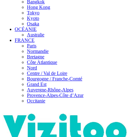
Bangkok
Hong Kong
Tokyo
Kyoto
Osaka
OCÉANIE
Australie
FRANCE
Paris
Normandie
Bretagne
Côte Atlantique
Nord
Centre / Val de Loire
Bourgogne / Franche-Comté
Grand Est
Auvergne-Rhône-Alpes
Provence-Alpes-Côte d’Azur
Occitanie