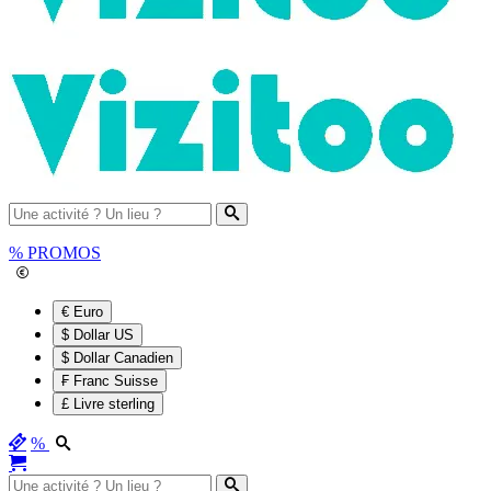
%
PROMOS
€ Euro
$ Dollar US
$ Dollar Canadien
₣ Franc Suisse
£ Livre sterling
%