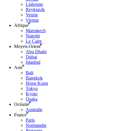
Lisbonne
Reykjavik
Venise
Vienne
Afrique
Marrakech
Nairobi
Le Caire
Moyen-Orient
Abu Dhabi
Dubai
Istanbul
Asie
Bali
Bangkok
Hong Kong
Tokyo
Kyoto
Osaka
Océanie
Australie
France
Paris
Normandie
Bretagne