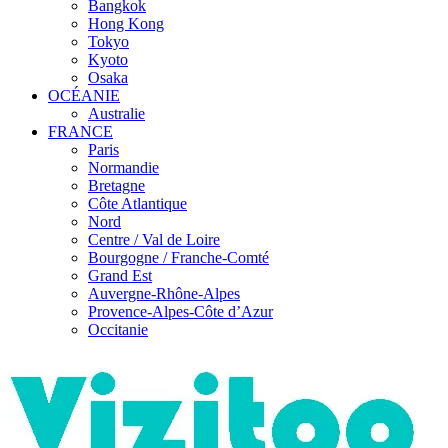
Bangkok
Hong Kong
Tokyo
Kyoto
Osaka
OCÉANIE
Australie
FRANCE
Paris
Normandie
Bretagne
Côte Atlantique
Nord
Centre / Val de Loire
Bourgogne / Franche-Comté
Grand Est
Auvergne-Rhône-Alpes
Provence-Alpes-Côte d’Azur
Occitanie