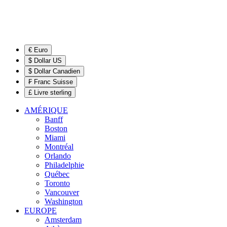
€ Euro
$ Dollar US
$ Dollar Canadien
₣ Franc Suisse
£ Livre sterling
AMÉRIQUE
Banff
Boston
Miami
Montréal
Orlando
Philadelphie
Québec
Toronto
Vancouver
Washington
EUROPE
Amsterdam