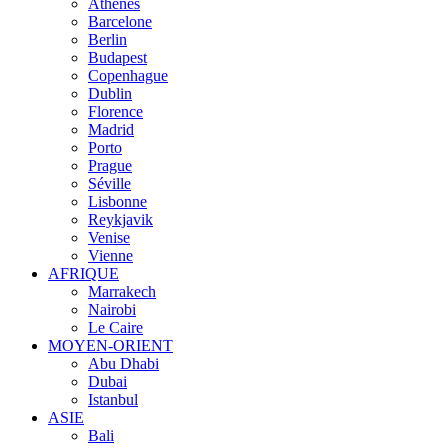
Athènes
Barcelone
Berlin
Budapest
Copenhague
Dublin
Florence
Madrid
Porto
Prague
Séville
Lisbonne
Reykjavik
Venise
Vienne
AFRIQUE
Marrakech
Nairobi
Le Caire
MOYEN-ORIENT
Abu Dhabi
Dubai
Istanbul
ASIE
Bali