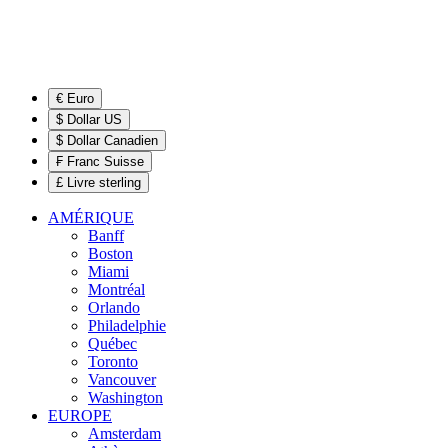
€ Euro
$ Dollar US
$ Dollar Canadien
₣ Franc Suisse
£ Livre sterling
AMÉRIQUE
Banff
Boston
Miami
Montréal
Orlando
Philadelphie
Québec
Toronto
Vancouver
Washington
EUROPE
Amsterdam