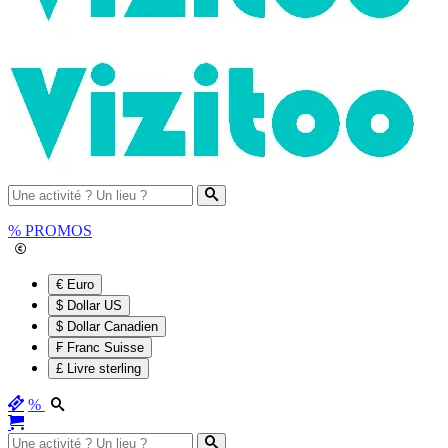
%
PROMOS
€ Euro
$ Dollar US
$ Dollar Canadien
₣ Franc Suisse
£ Livre sterling
%