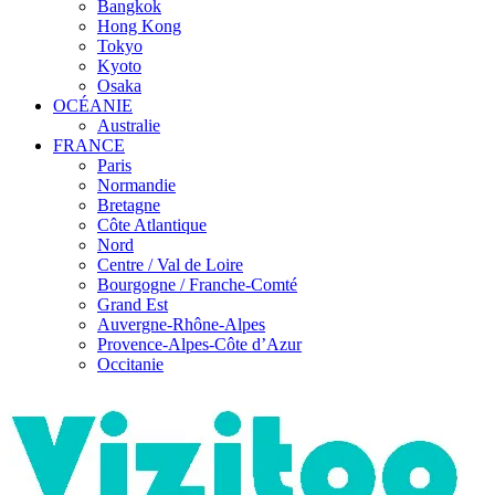
Bangkok
Hong Kong
Tokyo
Kyoto
Osaka
OCÉANIE
Australie
FRANCE
Paris
Normandie
Bretagne
Côte Atlantique
Nord
Centre / Val de Loire
Bourgogne / Franche-Comté
Grand Est
Auvergne-Rhône-Alpes
Provence-Alpes-Côte d’Azur
Occitanie