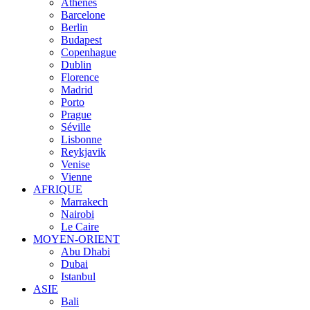
Athènes
Barcelone
Berlin
Budapest
Copenhague
Dublin
Florence
Madrid
Porto
Prague
Séville
Lisbonne
Reykjavik
Venise
Vienne
AFRIQUE
Marrakech
Nairobi
Le Caire
MOYEN-ORIENT
Abu Dhabi
Dubai
Istanbul
ASIE
Bali