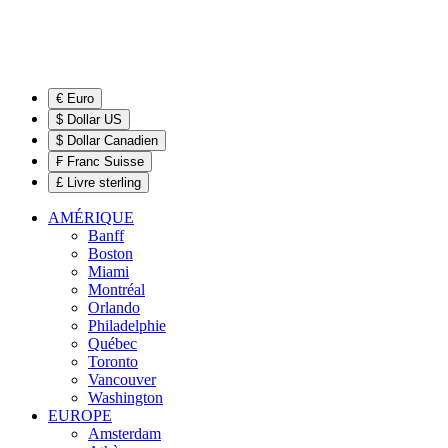
€ Euro
$ Dollar US
$ Dollar Canadien
₣ Franc Suisse
£ Livre sterling
AMÉRIQUE
Banff
Boston
Miami
Montréal
Orlando
Philadelphie
Québec
Toronto
Vancouver
Washington
EUROPE
Amsterdam