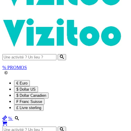
%
PROMOS
€ Euro
$ Dollar US
$ Dollar Canadien
₣ Franc Suisse
£ Livre sterling
%