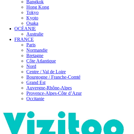
Bangkok
Hong Kong
Tokyo
Kyoto
Osaka
OCÉANIE
Australie
FRANCE
Paris
Normandie
Bretagne
Côte Atlantique
Nord
Centre / Val de Loire
Bourgogne / Franche-Comté
Grand Est
Auvergne-Rhône-Alpes
Provence-Alpes-Côte d’Azur
Occitanie