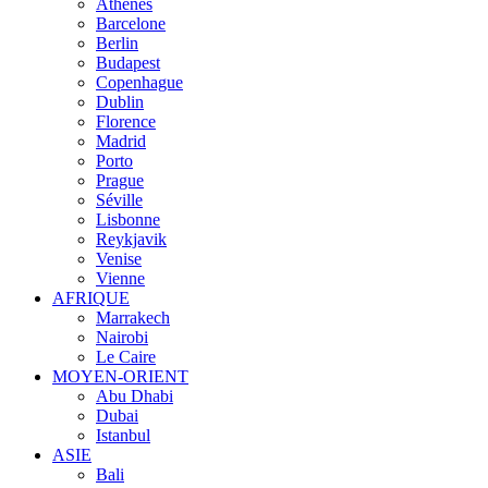
Athènes
Barcelone
Berlin
Budapest
Copenhague
Dublin
Florence
Madrid
Porto
Prague
Séville
Lisbonne
Reykjavik
Venise
Vienne
AFRIQUE
Marrakech
Nairobi
Le Caire
MOYEN-ORIENT
Abu Dhabi
Dubai
Istanbul
ASIE
Bali