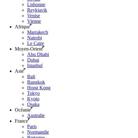
Lisbonne
Reykjavik
Venise
Vienne
Afrique
Marrakech
Nairobi
Le Caire
Moyen-Orient
Abu Dhabi
Dubai
Istanbul
Asie
Bali
Bangkok
Hong Kong
Tokyo
Kyoto
Osaka
Océanie
Australie
France
Paris
Normandie
Bretagne