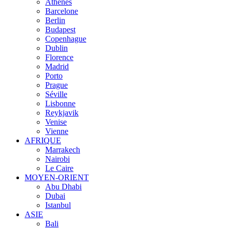
Athènes
Barcelone
Berlin
Budapest
Copenhague
Dublin
Florence
Madrid
Porto
Prague
Séville
Lisbonne
Reykjavik
Venise
Vienne
AFRIQUE
Marrakech
Nairobi
Le Caire
MOYEN-ORIENT
Abu Dhabi
Dubai
Istanbul
ASIE
Bali