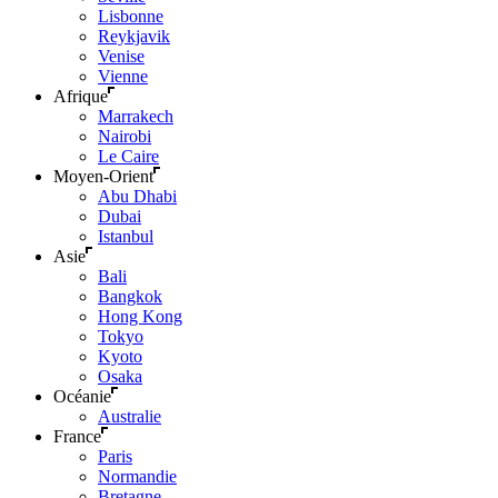
Lisbonne
Reykjavik
Venise
Vienne
Afrique
Marrakech
Nairobi
Le Caire
Moyen-Orient
Abu Dhabi
Dubai
Istanbul
Asie
Bali
Bangkok
Hong Kong
Tokyo
Kyoto
Osaka
Océanie
Australie
France
Paris
Normandie
Bretagne