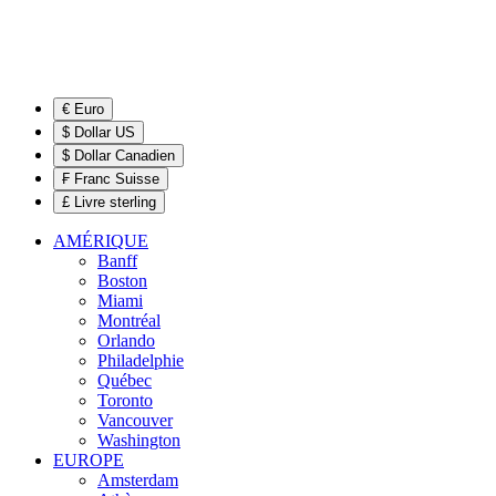
€ Euro
$ Dollar US
$ Dollar Canadien
₣ Franc Suisse
£ Livre sterling
AMÉRIQUE
Banff
Boston
Miami
Montréal
Orlando
Philadelphie
Québec
Toronto
Vancouver
Washington
EUROPE
Amsterdam