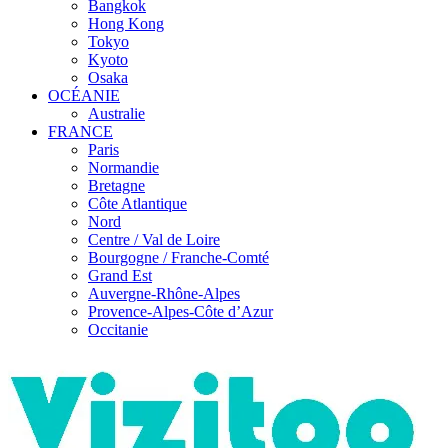
Bangkok
Hong Kong
Tokyo
Kyoto
Osaka
OCÉANIE
Australie
FRANCE
Paris
Normandie
Bretagne
Côte Atlantique
Nord
Centre / Val de Loire
Bourgogne / Franche-Comté
Grand Est
Auvergne-Rhône-Alpes
Provence-Alpes-Côte d’Azur
Occitanie