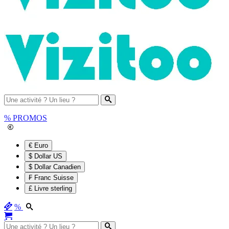
%
PROMOS
€ Euro
$ Dollar US
$ Dollar Canadien
₣ Franc Suisse
£ Livre sterling
%