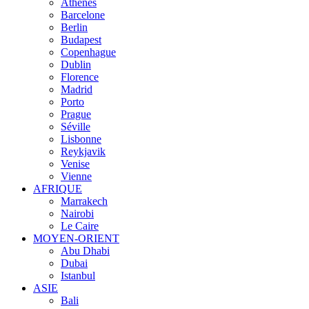
Athènes
Barcelone
Berlin
Budapest
Copenhague
Dublin
Florence
Madrid
Porto
Prague
Séville
Lisbonne
Reykjavik
Venise
Vienne
AFRIQUE
Marrakech
Nairobi
Le Caire
MOYEN-ORIENT
Abu Dhabi
Dubai
Istanbul
ASIE
Bali