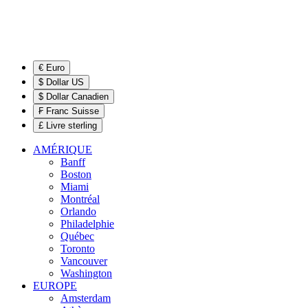
€ Euro
$ Dollar US
$ Dollar Canadien
₣ Franc Suisse
£ Livre sterling
AMÉRIQUE
Banff
Boston
Miami
Montréal
Orlando
Philadelphie
Québec
Toronto
Vancouver
Washington
EUROPE
Amsterdam