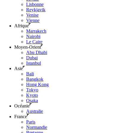
Lisbonne
Reykjavik
Venise
Vienne
Afrique
Marrakech
Nairobi
Le Caire
Moyen-Orient
Abu Dhabi
Dubai
Istanbul
Asie
Bali
Bangkok
Hong Kong
Tokyo
Kyoto
Osaka
Océanie
Australie
France
Paris
Normandie
Bretagne