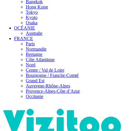
Bangkok
Hong Kong
Tokyo
Kyoto
Osaka
OCÉANIE
Australie
FRANCE
Paris
Normandie
Bretagne
Côte Atlantique
Nord
Centre / Val de Loire
Bourgogne / Franche-Comté
Grand Est
Auvergne-Rhône-Alpes
Provence-Alpes-Côte d’Azur
Occitanie