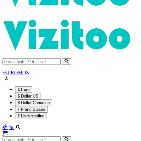
%
PROMOS
€ Euro
$ Dollar US
$ Dollar Canadien
₣ Franc Suisse
£ Livre sterling
%