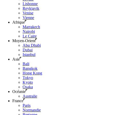
Lisbonne
Reykjavik
Venise
Vienne
Afrique
Marrakech
Nairobi
Le Caire
Moyen-Orient
Abu Dhabi
Dubai
Istanbul
Asie
Bali
Bangkok
Hong Kong
Tokyo
Kyoto
Osaka
Océanie
Australie
France
Paris
Normandie
Bretagne