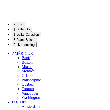
€ Euro
$ Dollar US
$ Dollar Canadien
₣ Franc Suisse
£ Livre sterling
AMÉRIQUE
Banff
Boston
Miami
Montréal
Orlando
Philadelphie
Québec
Toronto
Vancouver
Washington
EUROPE
Amsterdam