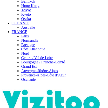
Bangkok
Hong Kong
Tokyo
Kyoto
Osaka
OCÉANIE
Australie
FRANCE
Paris
Normandie
Bretagne
Côte Atlantique
Nord
Centre / Val de Loire
Bourgogne / Franche-Comté
Grand Est
Auvergne-Rhône-Alpes
Provence-Alpes-Côte d’Azur
Occitanie