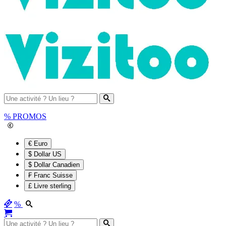
%
PROMOS
€ Euro
$ Dollar US
$ Dollar Canadien
₣ Franc Suisse
£ Livre sterling
%