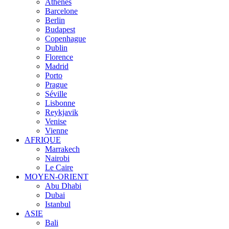
Athènes
Barcelone
Berlin
Budapest
Copenhague
Dublin
Florence
Madrid
Porto
Prague
Séville
Lisbonne
Reykjavik
Venise
Vienne
AFRIQUE
Marrakech
Nairobi
Le Caire
MOYEN-ORIENT
Abu Dhabi
Dubai
Istanbul
ASIE
Bali