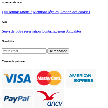
À propos de nous
Qui sommes-nous ?
Mentions légales
Gestion des cookies
Aide
Suivi de votre réservation
Contactez-nous
Actualités
Newsletter
Je m'abonne
Moyens de paiement