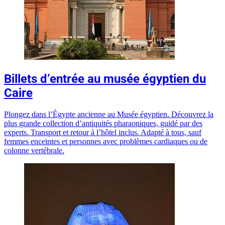
Billets d’entrée au musée égyptien du
Caire
Plongez dans l’Égypte ancienne au Musée égyptien. Découvrez la
plus grande collection d’antiquités pharaoniques, guidé par des
experts. Transport et retour à l’hôtel inclus. Adapté à tous, sauf
femmes enceintes et personnes avec problèmes cardiaques ou de
colonne vertébrale.