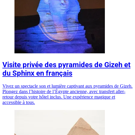
Visite privée des pyramides de Gizeh et
du Sphinx en français
Vivez un spectacle son et lumière captivant aux pyramides de Gizeh.
Plongez dans l’histoire de l’Égypte ancienne, avec transfert aller-
retour depuis votre hôtel inclus. Une expérience magique et
accessible à tous.