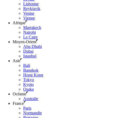
Lisbonne
Reykjavik
Venise
Vienne
Afrique
Marrakech
Nairobi
Le Caire
Moyen-Orient
Abu Dhabi
Dubai
Istanbul
Asie
Bali
Bangkok
Hong Kong
Tokyo
Kyoto
Osaka
Océanie
Australie
France
Paris
Normandie
Bretagne