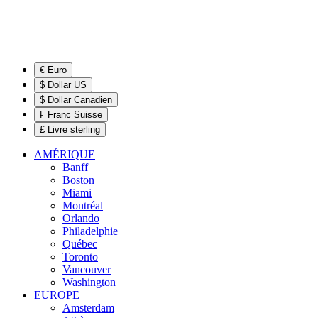
€ Euro
$ Dollar US
$ Dollar Canadien
₣ Franc Suisse
£ Livre sterling
AMÉRIQUE
Banff
Boston
Miami
Montréal
Orlando
Philadelphie
Québec
Toronto
Vancouver
Washington
EUROPE
Amsterdam