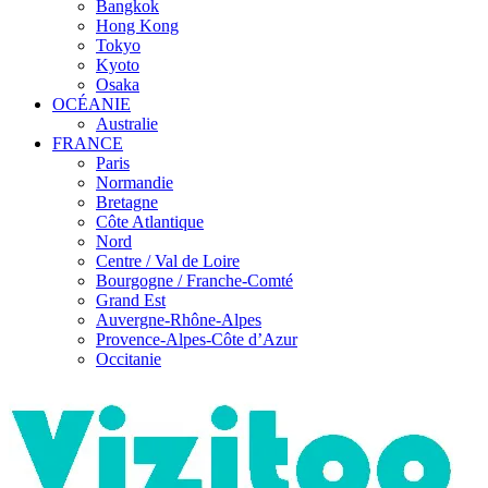
Bangkok
Hong Kong
Tokyo
Kyoto
Osaka
OCÉANIE
Australie
FRANCE
Paris
Normandie
Bretagne
Côte Atlantique
Nord
Centre / Val de Loire
Bourgogne / Franche-Comté
Grand Est
Auvergne-Rhône-Alpes
Provence-Alpes-Côte d’Azur
Occitanie