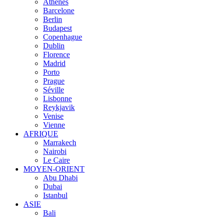
Athènes
Barcelone
Berlin
Budapest
Copenhague
Dublin
Florence
Madrid
Porto
Prague
Séville
Lisbonne
Reykjavik
Venise
Vienne
AFRIQUE
Marrakech
Nairobi
Le Caire
MOYEN-ORIENT
Abu Dhabi
Dubai
Istanbul
ASIE
Bali