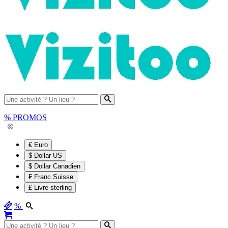
%
PROMOS
€ Euro
$ Dollar US
$ Dollar Canadien
₣ Franc Suisse
£ Livre sterling
%