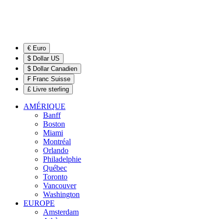
€ Euro
$ Dollar US
$ Dollar Canadien
₣ Franc Suisse
£ Livre sterling
AMÉRIQUE
Banff
Boston
Miami
Montréal
Orlando
Philadelphie
Québec
Toronto
Vancouver
Washington
EUROPE
Amsterdam