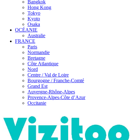
Bangkok
Hong Kong
Tokyo
Kyoto
Osaka
OCÉANIE
Australie
FRANCE
Paris
Normandie
Bretagne
Côte Atlantique
Nord
Centre / Val de Loire
Bourgogne / Franche-Comté
Grand Est
Auvergne-Rhône-Alpes
Provence-Alpes-Côte d’Azur
Occitanie