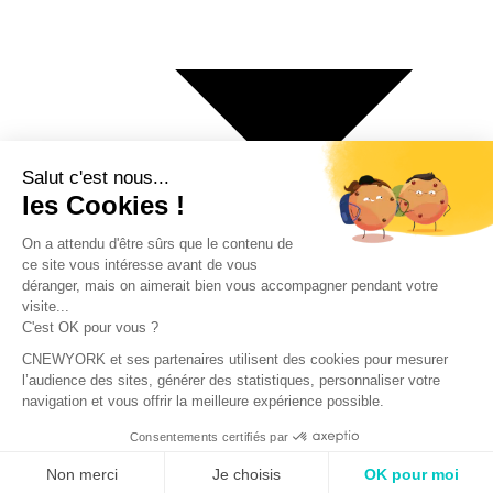
€ Euro
$ Dollar US
$ Dollar Canadien
₣ Franc Suisse
£ Livre sterling