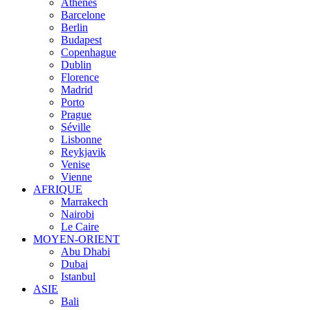
Athènes
Barcelone
Berlin
Budapest
Copenhague
Dublin
Florence
Madrid
Porto
Prague
Séville
Lisbonne
Reykjavik
Venise
Vienne
AFRIQUE
Marrakech
Nairobi
Le Caire
MOYEN-ORIENT
Abu Dhabi
Dubai
Istanbul
ASIE
Bali