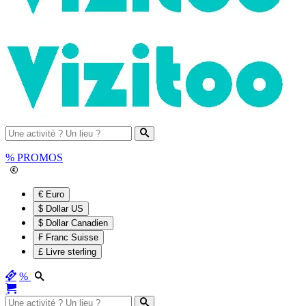
%
PROMOS
€ Euro
$ Dollar US
$ Dollar Canadien
₣ Franc Suisse
£ Livre sterling
%