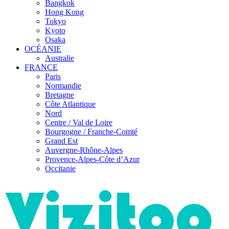
Bangkok
Hong Kong
Tokyo
Kyoto
Osaka
OCÉANIE
Australie
FRANCE
Paris
Normandie
Bretagne
Côte Atlantique
Nord
Centre / Val de Loire
Bourgogne / Franche-Comté
Grand Est
Auvergne-Rhône-Alpes
Provence-Alpes-Côte d’Azur
Occitanie