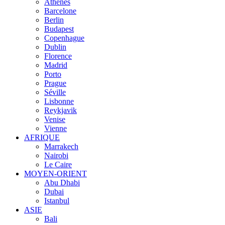
Athènes
Barcelone
Berlin
Budapest
Copenhague
Dublin
Florence
Madrid
Porto
Prague
Séville
Lisbonne
Reykjavik
Venise
Vienne
AFRIQUE
Marrakech
Nairobi
Le Caire
MOYEN-ORIENT
Abu Dhabi
Dubai
Istanbul
ASIE
Bali