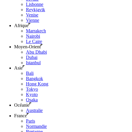
Lisbonne
Reykjavik
Venise
Vienne
Afrique
Marrakech
Nairobi
Le Caire
Moyen-Orient
Abu Dhabi
Dubai
Istanbul
Asie
Bali
Bangkok
Hong Kong
Tokyo
Kyoto
Osaka
Océanie
Australie
France
Paris
Normandie
Bretagne