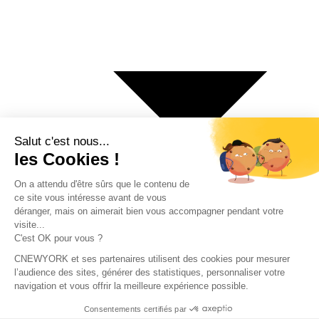
€ Euro
$ Dollar US
$ Dollar Canadien
₣ Franc Suisse
£ Livre sterling