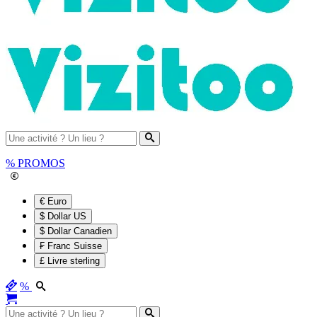
%
PROMOS
€ Euro
$ Dollar US
$ Dollar Canadien
₣ Franc Suisse
£ Livre sterling
%