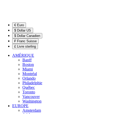
€ Euro
$ Dollar US
$ Dollar Canadien
₣ Franc Suisse
£ Livre sterling
AMÉRIQUE
Banff
Boston
Miami
Montréal
Orlando
Philadelphie
Québec
Toronto
Vancouver
Washington
EUROPE
Amsterdam