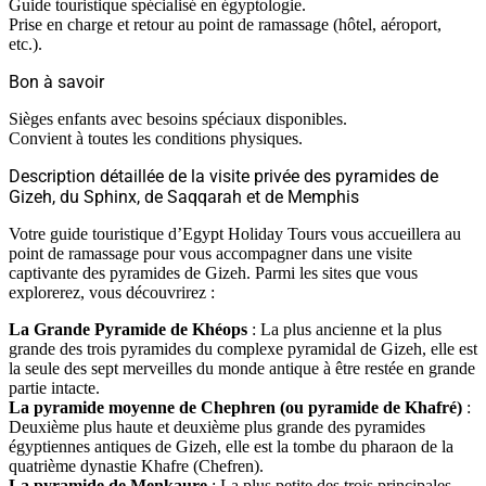
Guide touristique spécialisé en égyptologie.
Prise en charge et retour au point de ramassage (hôtel, aéroport,
etc.).
Bon à savoir
Sièges enfants avec besoins spéciaux disponibles.
Convient à toutes les conditions physiques.
Description détaillée de la visite privée des pyramides de
Gizeh, du Sphinx, de Saqqarah et de Memphis
Votre guide touristique d’Egypt Holiday Tours vous accueillera au
point de ramassage pour vous accompagner dans une visite
captivante des pyramides de Gizeh. Parmi les sites que vous
explorerez, vous découvrirez :
La Grande Pyramide de Khéops
: La plus ancienne et la plus
grande des trois pyramides du complexe pyramidal de Gizeh, elle est
la seule des sept merveilles du monde antique à être restée en grande
partie intacte.
La pyramide moyenne de Chephren (ou pyramide de Khafré)
:
Deuxième plus haute et deuxième plus grande des pyramides
égyptiennes antiques de Gizeh, elle est la tombe du pharaon de la
quatrième dynastie Khafre (Chefren).
La pyramide de Menkaure
: La plus petite des trois principales