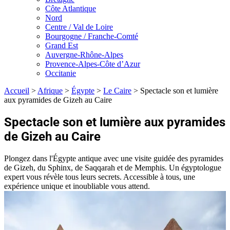
Côte Atlantique
Nord
Centre / Val de Loire
Bourgogne / Franche-Comté
Grand Est
Auvergne-Rhône-Alpes
Provence-Alpes-Côte d’Azur
Occitanie
Accueil
>
Afrique
>
Égypte
>
Le Caire
>
Spectacle son et lumière
aux pyramides de Gizeh au Caire
Spectacle son et lumière aux pyramides
de Gizeh au Caire
Plongez dans l'Égypte antique avec une visite guidée des pyramides
de Gizeh, du Sphinx, de Saqqarah et de Memphis. Un égyptologue
expert vous révèle tous leurs secrets. Accessible à tous, une
expérience unique et inoubliable vous attend.