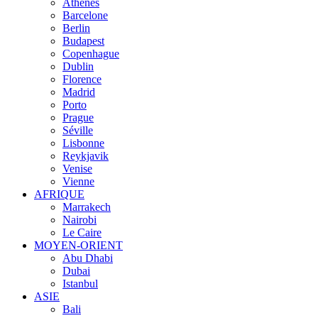
Athènes
Barcelone
Berlin
Budapest
Copenhague
Dublin
Florence
Madrid
Porto
Prague
Séville
Lisbonne
Reykjavik
Venise
Vienne
AFRIQUE
Marrakech
Nairobi
Le Caire
MOYEN-ORIENT
Abu Dhabi
Dubai
Istanbul
ASIE
Bali