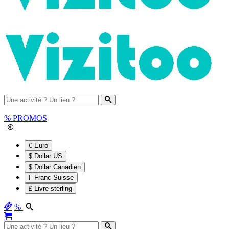
%
PROMOS
€ Euro
$ Dollar US
$ Dollar Canadien
₣ Franc Suisse
£ Livre sterling
%