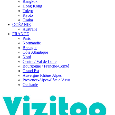
Bangkok
Hong Kong
Tokyo
Kyoto
Osaka
OCÉANIE
Australie
FRANCE
Paris
Normandie
Bretagne
Côte Atlantique
Nord
Centre / Val de Loire
Bourgogne / Franche-Comté
Grand Est
Auvergne-Rhône-Alpes
Provence-Alpes-Côte d’Azur
Occitanie