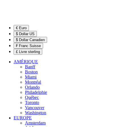
€ Euro
$ Dollar US
$ Dollar Canadien
₣ Franc Suisse
£ Livre sterling
AMÉRIQUE
Banff
Boston
Miami
Montréal
Orlando
Philadelphie
Québec
Toronto
Vancouver
Washington
EUROPE
Amsterdam