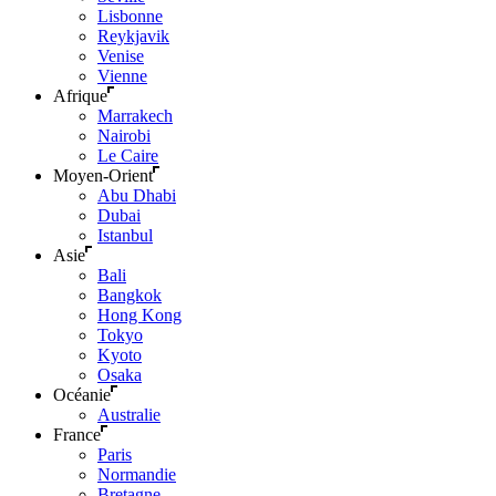
Lisbonne
Reykjavik
Venise
Vienne
Afrique
Marrakech
Nairobi
Le Caire
Moyen-Orient
Abu Dhabi
Dubai
Istanbul
Asie
Bali
Bangkok
Hong Kong
Tokyo
Kyoto
Osaka
Océanie
Australie
France
Paris
Normandie
Bretagne