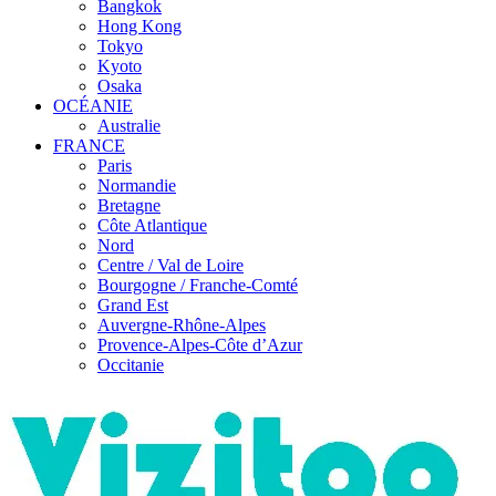
Bangkok
Hong Kong
Tokyo
Kyoto
Osaka
OCÉANIE
Australie
FRANCE
Paris
Normandie
Bretagne
Côte Atlantique
Nord
Centre / Val de Loire
Bourgogne / Franche-Comté
Grand Est
Auvergne-Rhône-Alpes
Provence-Alpes-Côte d’Azur
Occitanie