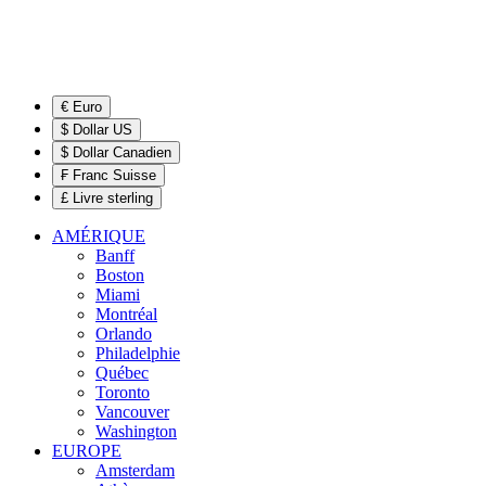
€ Euro
$ Dollar US
$ Dollar Canadien
₣ Franc Suisse
£ Livre sterling
AMÉRIQUE
Banff
Boston
Miami
Montréal
Orlando
Philadelphie
Québec
Toronto
Vancouver
Washington
EUROPE
Amsterdam