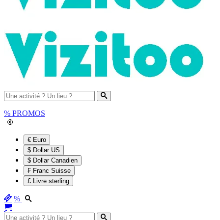
%
PROMOS
€ Euro
$ Dollar US
$ Dollar Canadien
₣ Franc Suisse
£ Livre sterling
%