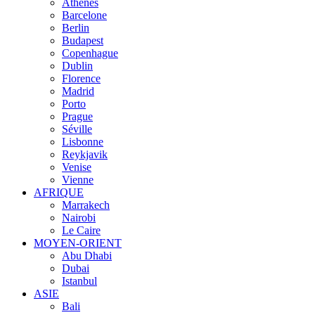
Athènes
Barcelone
Berlin
Budapest
Copenhague
Dublin
Florence
Madrid
Porto
Prague
Séville
Lisbonne
Reykjavik
Venise
Vienne
AFRIQUE
Marrakech
Nairobi
Le Caire
MOYEN-ORIENT
Abu Dhabi
Dubai
Istanbul
ASIE
Bali