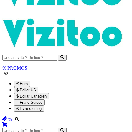
%
PROMOS
€ Euro
$ Dollar US
$ Dollar Canadien
₣ Franc Suisse
£ Livre sterling
%