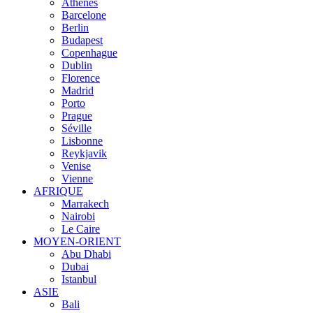
Athènes
Barcelone
Berlin
Budapest
Copenhague
Dublin
Florence
Madrid
Porto
Prague
Séville
Lisbonne
Reykjavik
Venise
Vienne
AFRIQUE
Marrakech
Nairobi
Le Caire
MOYEN-ORIENT
Abu Dhabi
Dubai
Istanbul
ASIE
Bali