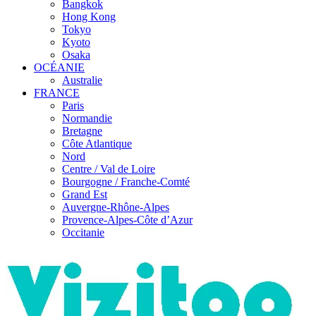
Bangkok
Hong Kong
Tokyo
Kyoto
Osaka
OCÉANIE
Australie
FRANCE
Paris
Normandie
Bretagne
Côte Atlantique
Nord
Centre / Val de Loire
Bourgogne / Franche-Comté
Grand Est
Auvergne-Rhône-Alpes
Provence-Alpes-Côte d’Azur
Occitanie