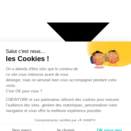
€ Euro
$ Dollar US
$ Dollar Canadien
₣ Franc Suisse
£ Livre sterling