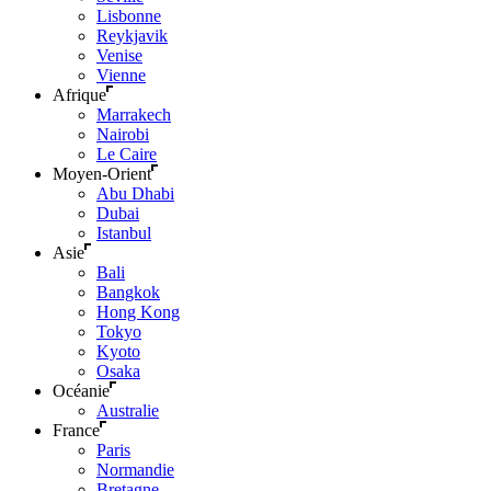
Lisbonne
Reykjavik
Venise
Vienne
Afrique
Marrakech
Nairobi
Le Caire
Moyen-Orient
Abu Dhabi
Dubai
Istanbul
Asie
Bali
Bangkok
Hong Kong
Tokyo
Kyoto
Osaka
Océanie
Australie
France
Paris
Normandie
Bretagne