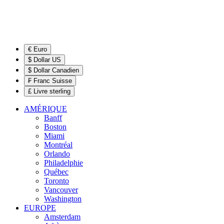
€ Euro
$ Dollar US
$ Dollar Canadien
₣ Franc Suisse
£ Livre sterling
AMÉRIQUE
Banff
Boston
Miami
Montréal
Orlando
Philadelphie
Québec
Toronto
Vancouver
Washington
EUROPE
Amsterdam