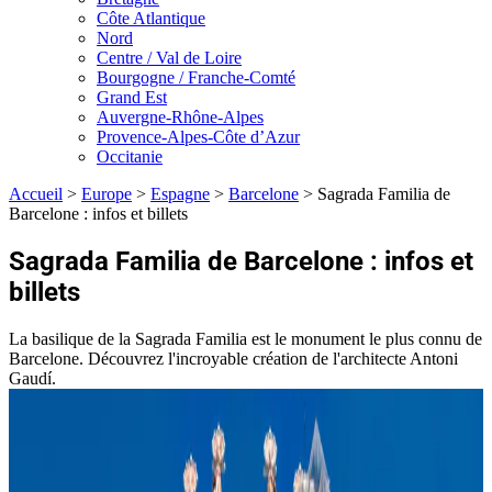
Côte Atlantique
Nord
Centre / Val de Loire
Bourgogne / Franche-Comté
Grand Est
Auvergne-Rhône-Alpes
Provence-Alpes-Côte d’Azur
Occitanie
Accueil
>
Europe
>
Espagne
>
Barcelone
>
Sagrada Familia de
Barcelone : infos et billets
Sagrada Familia de Barcelone : infos et
billets
La basilique de la Sagrada Familia est le monument le plus connu de
Barcelone. Découvrez l'incroyable création de l'architecte Antoni
Gaudí.