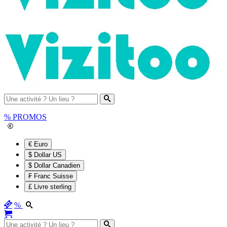
%
PROMOS
€ Euro
$ Dollar US
$ Dollar Canadien
₣ Franc Suisse
£ Livre sterling
%