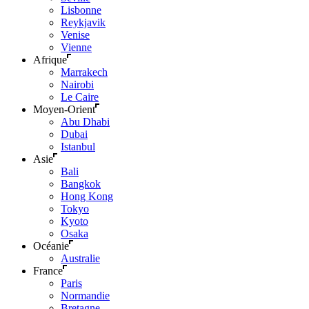
Lisbonne
Reykjavik
Venise
Vienne
Afrique
Marrakech
Nairobi
Le Caire
Moyen-Orient
Abu Dhabi
Dubai
Istanbul
Asie
Bali
Bangkok
Hong Kong
Tokyo
Kyoto
Osaka
Océanie
Australie
France
Paris
Normandie
Bretagne