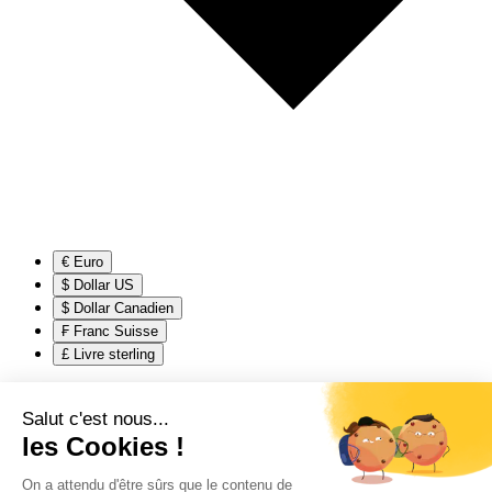
€ Euro
$ Dollar US
$ Dollar Canadien
₣ Franc Suisse
£ Livre sterling