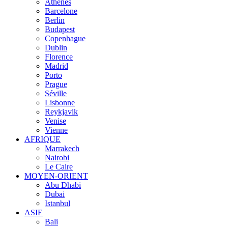
Athènes
Barcelone
Berlin
Budapest
Copenhague
Dublin
Florence
Madrid
Porto
Prague
Séville
Lisbonne
Reykjavik
Venise
Vienne
AFRIQUE
Marrakech
Nairobi
Le Caire
MOYEN-ORIENT
Abu Dhabi
Dubai
Istanbul
ASIE
Bali