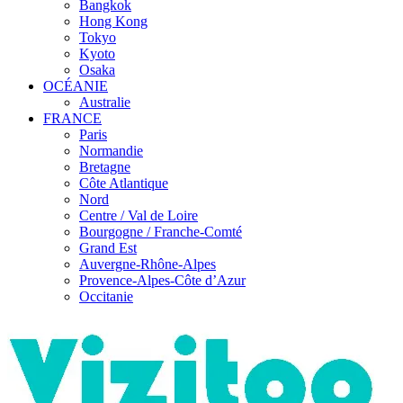
Bangkok
Hong Kong
Tokyo
Kyoto
Osaka
OCÉANIE
Australie
FRANCE
Paris
Normandie
Bretagne
Côte Atlantique
Nord
Centre / Val de Loire
Bourgogne / Franche-Comté
Grand Est
Auvergne-Rhône-Alpes
Provence-Alpes-Côte d’Azur
Occitanie