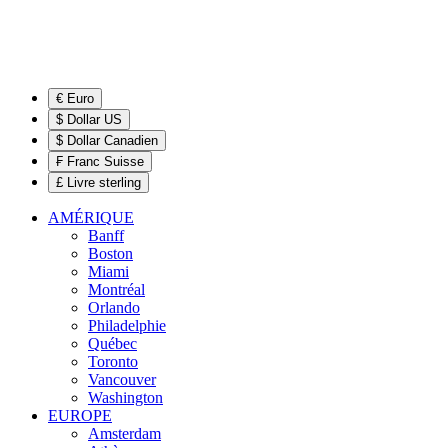
€ Euro
$ Dollar US
$ Dollar Canadien
₣ Franc Suisse
£ Livre sterling
AMÉRIQUE
Banff
Boston
Miami
Montréal
Orlando
Philadelphie
Québec
Toronto
Vancouver
Washington
EUROPE
Amsterdam