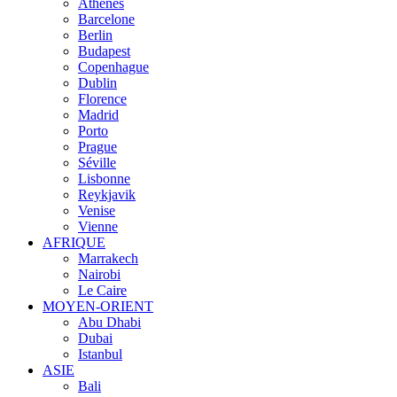
Athènes
Barcelone
Berlin
Budapest
Copenhague
Dublin
Florence
Madrid
Porto
Prague
Séville
Lisbonne
Reykjavik
Venise
Vienne
AFRIQUE
Marrakech
Nairobi
Le Caire
MOYEN-ORIENT
Abu Dhabi
Dubai
Istanbul
ASIE
Bali