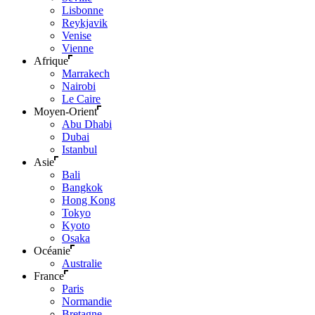
Lisbonne
Reykjavik
Venise
Vienne
Afrique
Marrakech
Nairobi
Le Caire
Moyen-Orient
Abu Dhabi
Dubai
Istanbul
Asie
Bali
Bangkok
Hong Kong
Tokyo
Kyoto
Osaka
Océanie
Australie
France
Paris
Normandie
Bretagne