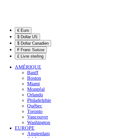
€ Euro
$ Dollar US
$ Dollar Canadien
₣ Franc Suisse
£ Livre sterling
AMÉRIQUE
Banff
Boston
Miami
Montréal
Orlando
Philadelphie
Québec
Toronto
Vancouver
Washington
EUROPE
Amsterdam