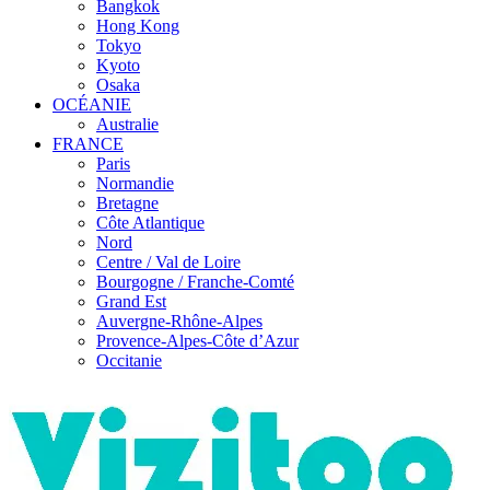
Bangkok
Hong Kong
Tokyo
Kyoto
Osaka
OCÉANIE
Australie
FRANCE
Paris
Normandie
Bretagne
Côte Atlantique
Nord
Centre / Val de Loire
Bourgogne / Franche-Comté
Grand Est
Auvergne-Rhône-Alpes
Provence-Alpes-Côte d’Azur
Occitanie