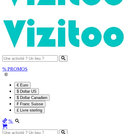
%
PROMOS
€ Euro
$ Dollar US
$ Dollar Canadien
₣ Franc Suisse
£ Livre sterling
%