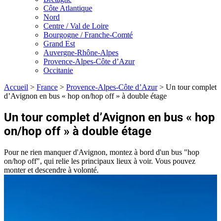
Côte Atlantique
Nord
Centre / Val de Loire
Bourgogne / Franche-Comté
Grand Est
Auvergne-Rhône-Alpes
Provence-Alpes-Côte d’Azur
Occitanie
Accueil
>
France
>
Provence-Alpes-Côte d’Azur
>
Un tour complet
d’Avignon en bus « hop on/hop off » à double étage
Un tour complet d’Avignon en bus « hop
on/hop off » à double étage
Pour ne rien manquer d'Avignon, montez à bord d'un bus "hop
on/hop off", qui relie les principaux lieux à voir. Vous pouvez
monter et descendre à volonté.