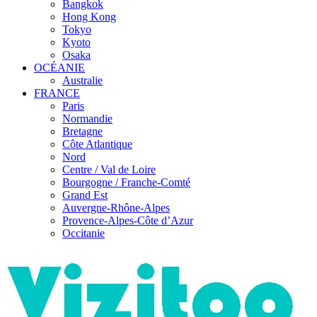
Bangkok
Hong Kong
Tokyo
Kyoto
Osaka
OCÉANIE
Australie
FRANCE
Paris
Normandie
Bretagne
Côte Atlantique
Nord
Centre / Val de Loire
Bourgogne / Franche-Comté
Grand Est
Auvergne-Rhône-Alpes
Provence-Alpes-Côte d’Azur
Occitanie