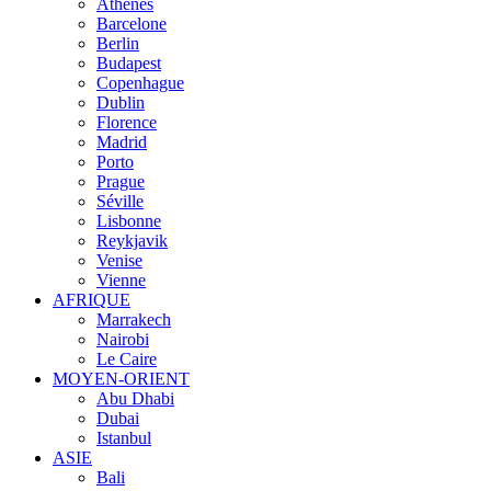
Athènes
Barcelone
Berlin
Budapest
Copenhague
Dublin
Florence
Madrid
Porto
Prague
Séville
Lisbonne
Reykjavik
Venise
Vienne
AFRIQUE
Marrakech
Nairobi
Le Caire
MOYEN-ORIENT
Abu Dhabi
Dubai
Istanbul
ASIE
Bali