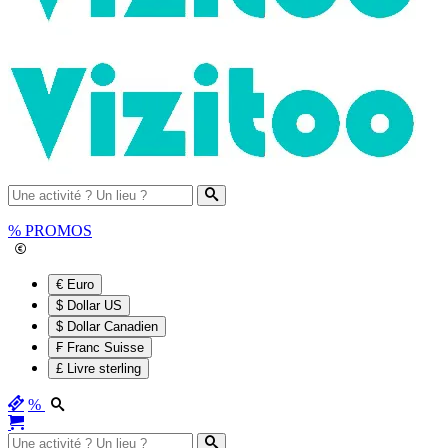
%
PROMOS
€ Euro
$ Dollar US
$ Dollar Canadien
₣ Franc Suisse
£ Livre sterling
%