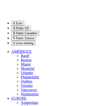
€ Euro
$ Dollar US
$ Dollar Canadien
₣ Franc Suisse
£ Livre sterling
AMÉRIQUE
Banff
Boston
Miami
Montréal
Orlando
Philadelphie
Québec
Toronto
Vancouver
Washington
EUROPE
Amsterdam