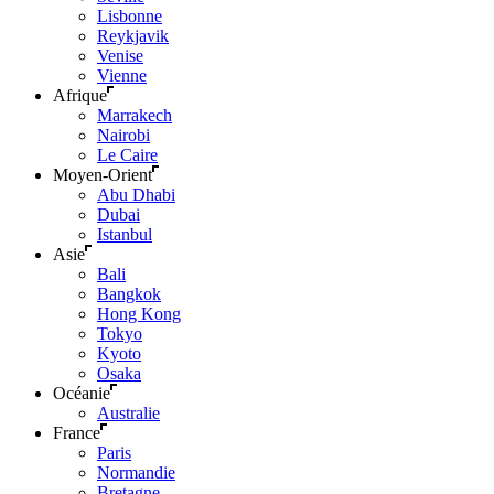
Lisbonne
Reykjavik
Venise
Vienne
Afrique
Marrakech
Nairobi
Le Caire
Moyen-Orient
Abu Dhabi
Dubai
Istanbul
Asie
Bali
Bangkok
Hong Kong
Tokyo
Kyoto
Osaka
Océanie
Australie
France
Paris
Normandie
Bretagne