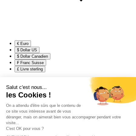
€ Euro
$ Dollar US
$ Dollar Canadien
₣ Franc Suisse
£ Livre sterling