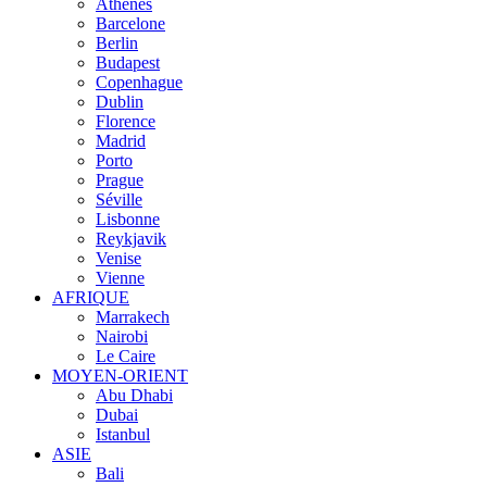
Athènes
Barcelone
Berlin
Budapest
Copenhague
Dublin
Florence
Madrid
Porto
Prague
Séville
Lisbonne
Reykjavik
Venise
Vienne
AFRIQUE
Marrakech
Nairobi
Le Caire
MOYEN-ORIENT
Abu Dhabi
Dubai
Istanbul
ASIE
Bali