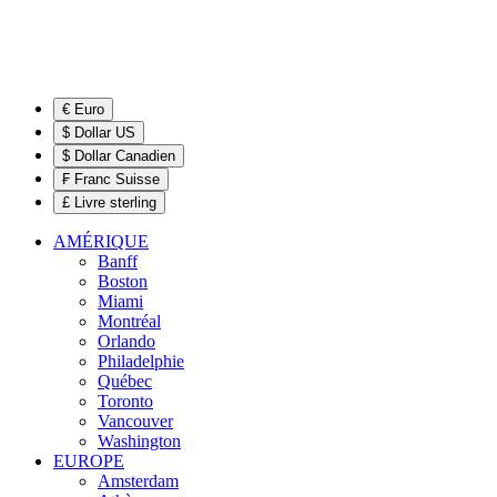
€ Euro
$ Dollar US
$ Dollar Canadien
₣ Franc Suisse
£ Livre sterling
AMÉRIQUE
Banff
Boston
Miami
Montréal
Orlando
Philadelphie
Québec
Toronto
Vancouver
Washington
EUROPE
Amsterdam