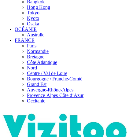
Bangkok
Hong Kong
Tokyo
Kyoto
Osaka
OCÉANIE
Australie
FRANCE
Paris
Normandie
Bretagne
Côte Atlantique
Nord
Centre / Val de Loire
Bourgogne / Franche-Comté
Grand Est
Auvergne-Rhône-Alpes
Provence-Alpes-Côte d’Azur
Occitanie