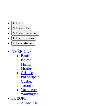
€ Euro
$ Dollar US
$ Dollar Canadien
₣ Franc Suisse
£ Livre sterling
AMÉRIQUE
Banff
Boston
Miami
Montréal
Orlando
Philadelphie
Québec
Toronto
Vancouver
Washington
EUROPE
Amsterdam