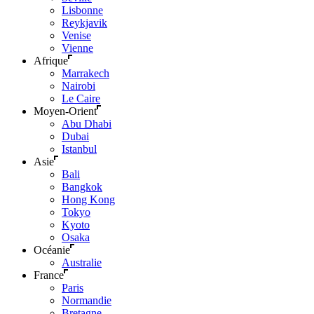
Lisbonne
Reykjavik
Venise
Vienne
Afrique
Marrakech
Nairobi
Le Caire
Moyen-Orient
Abu Dhabi
Dubai
Istanbul
Asie
Bali
Bangkok
Hong Kong
Tokyo
Kyoto
Osaka
Océanie
Australie
France
Paris
Normandie
Bretagne