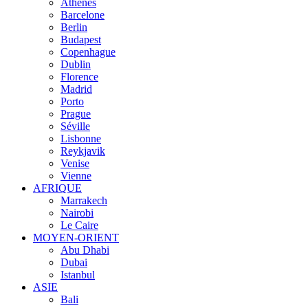
Athènes
Barcelone
Berlin
Budapest
Copenhague
Dublin
Florence
Madrid
Porto
Prague
Séville
Lisbonne
Reykjavik
Venise
Vienne
AFRIQUE
Marrakech
Nairobi
Le Caire
MOYEN-ORIENT
Abu Dhabi
Dubai
Istanbul
ASIE
Bali