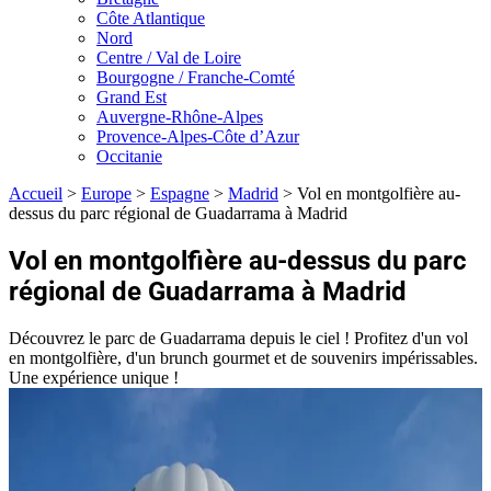
Côte Atlantique
Nord
Centre / Val de Loire
Bourgogne / Franche-Comté
Grand Est
Auvergne-Rhône-Alpes
Provence-Alpes-Côte d’Azur
Occitanie
Accueil
>
Europe
>
Espagne
>
Madrid
>
Vol en montgolfière au-
dessus du parc régional de Guadarrama à Madrid
Vol en montgolfière au-dessus du parc
régional de Guadarrama à Madrid
Découvrez le parc de Guadarrama depuis le ciel ! Profitez d'un vol
en montgolfière, d'un brunch gourmet et de souvenirs impérissables.
Une expérience unique !