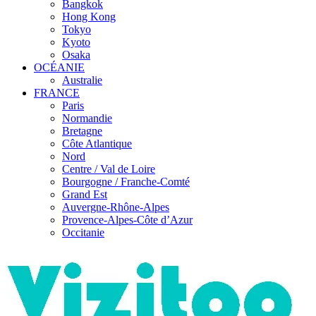
Bangkok
Hong Kong
Tokyo
Kyoto
Osaka
OCÉANIE
Australie
FRANCE
Paris
Normandie
Bretagne
Côte Atlantique
Nord
Centre / Val de Loire
Bourgogne / Franche-Comté
Grand Est
Auvergne-Rhône-Alpes
Provence-Alpes-Côte d’Azur
Occitanie