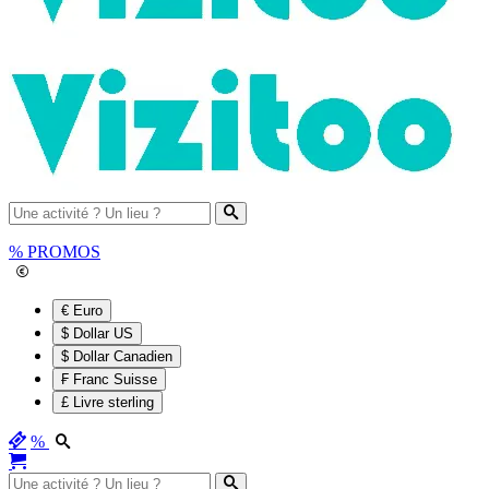
%
PROMOS
€ Euro
$ Dollar US
$ Dollar Canadien
₣ Franc Suisse
£ Livre sterling
%