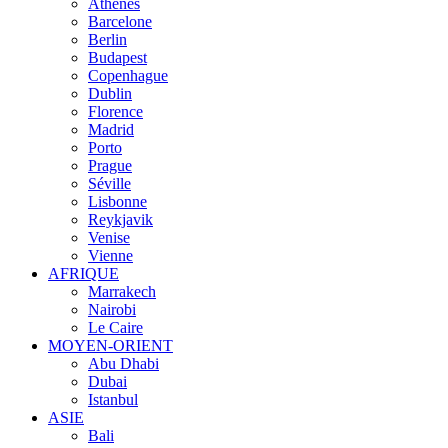
Athènes
Barcelone
Berlin
Budapest
Copenhague
Dublin
Florence
Madrid
Porto
Prague
Séville
Lisbonne
Reykjavik
Venise
Vienne
AFRIQUE
Marrakech
Nairobi
Le Caire
MOYEN-ORIENT
Abu Dhabi
Dubai
Istanbul
ASIE
Bali