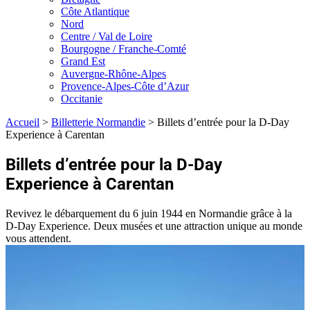
Côte Atlantique
Nord
Centre / Val de Loire
Bourgogne / Franche-Comté
Grand Est
Auvergne-Rhône-Alpes
Provence-Alpes-Côte d’Azur
Occitanie
Accueil
>
Billetterie Normandie
>
Billets d’entrée pour la D-Day
Experience à Carentan
Billets d’entrée pour la D-Day
Experience à Carentan
Revivez le débarquement du 6 juin 1944 en Normandie grâce à la
D-Day Experience. Deux musées et une attraction unique au monde
vous attendent.