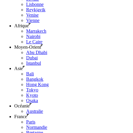
Lisbonne
Reykjavik
Venise
Vienne
Afrique
Marrakech
Nairobi
Le Caire
Moyen-Orient
Abu Dhabi
Dubai
Istanbul
Asie
Bali
Bangkok
Hong Kong
Tokyo
Kyoto
Osaka
Océanie
Australie
France
Paris
Normandie
Bretagne