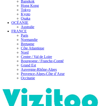
Bangkok
Hong Kong
Tokyo
Kyoto
Osaka
OCÉANIE
Australie
FRANCE
Paris
Normandie
Bretagne
Côte Atlantique
Nord
Centre / Val de Loire
Bourgogne / Franche-Comté
Grand Est
Auvergne-Rhône-Alpes
Provence-Alpes-Côte d’Azur
Occitanie