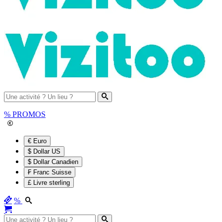
%
PROMOS
€ Euro
$ Dollar US
$ Dollar Canadien
₣ Franc Suisse
£ Livre sterling
%