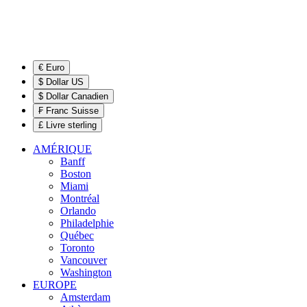
€ Euro
$ Dollar US
$ Dollar Canadien
₣ Franc Suisse
£ Livre sterling
AMÉRIQUE
Banff
Boston
Miami
Montréal
Orlando
Philadelphie
Québec
Toronto
Vancouver
Washington
EUROPE
Amsterdam