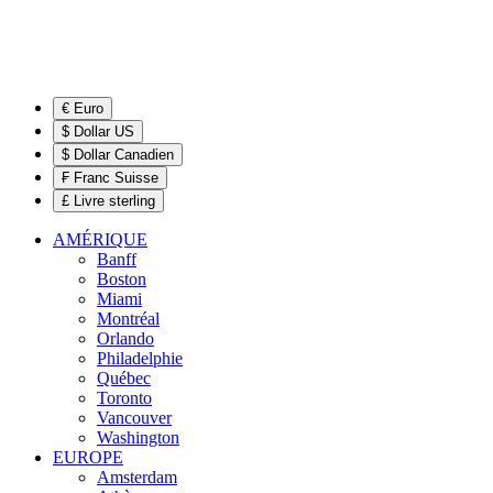
€ Euro
$ Dollar US
$ Dollar Canadien
₣ Franc Suisse
£ Livre sterling
AMÉRIQUE
Banff
Boston
Miami
Montréal
Orlando
Philadelphie
Québec
Toronto
Vancouver
Washington
EUROPE
Amsterdam