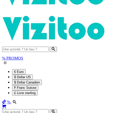
%
PROMOS
€ Euro
$ Dollar US
$ Dollar Canadien
₣ Franc Suisse
£ Livre sterling
%