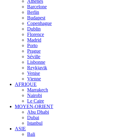
Athènes
Barcelone
Berlin
Budapest
Copenhague
Dublin
Florence
Madrid
Porto
Prague
Séville
Lisbonne
Reykjavik
Venise
Vienne
AFRIQUE
Marrakech
Nairobi
Le Caire
MOYEN-ORIENT
Abu Dhabi
Dubai
Istanbul
ASIE
Bali