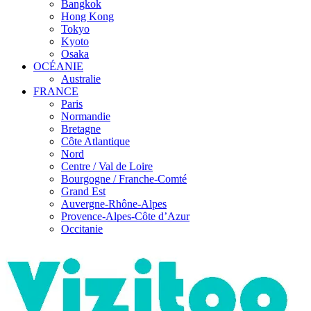
Bangkok
Hong Kong
Tokyo
Kyoto
Osaka
OCÉANIE
Australie
FRANCE
Paris
Normandie
Bretagne
Côte Atlantique
Nord
Centre / Val de Loire
Bourgogne / Franche-Comté
Grand Est
Auvergne-Rhône-Alpes
Provence-Alpes-Côte d’Azur
Occitanie