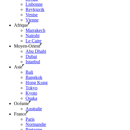
Lisbonne
Reykjavik
Venise
Vienne
Afrique
Marrakech
Nairobi
Le Caire
Moyen-Orient
Abu Dhabi
Dubai
Istanbul
Asie
Bali
Bangkok
Hong Kong
Tokyo
Kyoto
Osaka
Océanie
Australie
France
Paris
Normandie
Bretagne