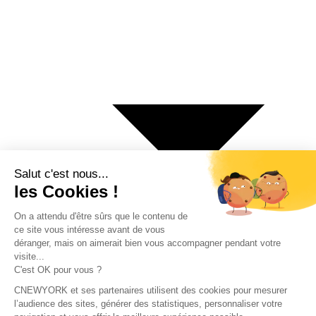
€ Euro
$ Dollar US
$ Dollar Canadien