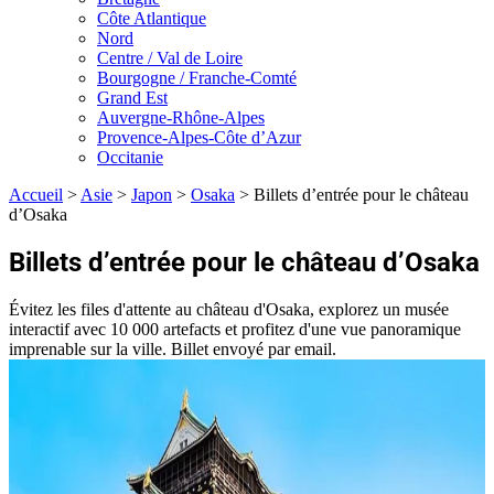
Côte Atlantique
Nord
Centre / Val de Loire
Bourgogne / Franche-Comté
Grand Est
Auvergne-Rhône-Alpes
Provence-Alpes-Côte d’Azur
Occitanie
Accueil
>
Asie
>
Japon
>
Osaka
>
Billets d’entrée pour le château
d’Osaka
Billets d’entrée pour le château d’Osaka
Évitez les files d'attente au château d'Osaka, explorez un musée
interactif avec 10 000 artefacts et profitez d'une vue panoramique
imprenable sur la ville. Billet envoyé par email.