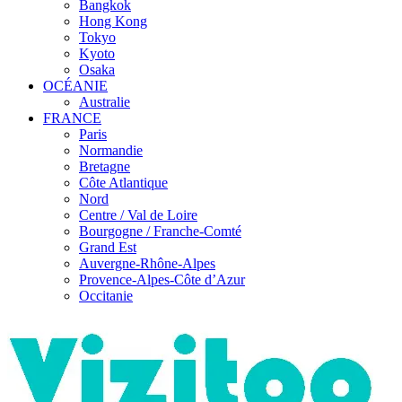
Bangkok
Hong Kong
Tokyo
Kyoto
Osaka
OCÉANIE
Australie
FRANCE
Paris
Normandie
Bretagne
Côte Atlantique
Nord
Centre / Val de Loire
Bourgogne / Franche-Comté
Grand Est
Auvergne-Rhône-Alpes
Provence-Alpes-Côte d’Azur
Occitanie