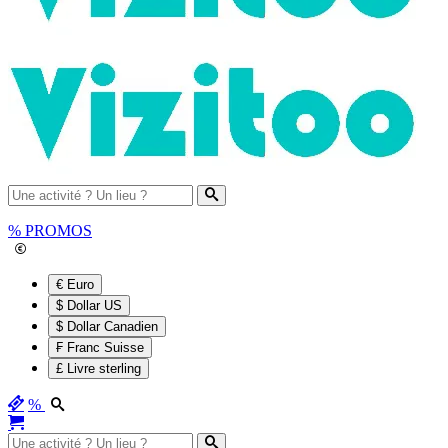
%
PROMOS
€ Euro
$ Dollar US
$ Dollar Canadien
₣ Franc Suisse
£ Livre sterling
%