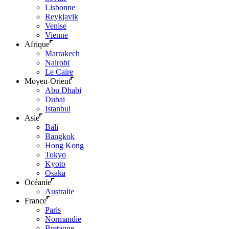
Lisbonne
Reykjavik
Venise
Vienne
Afrique
Marrakech
Nairobi
Le Caire
Moyen-Orient
Abu Dhabi
Dubai
Istanbul
Asie
Bali
Bangkok
Hong Kong
Tokyo
Kyoto
Osaka
Océanie
Australie
France
Paris
Normandie
Bretagne