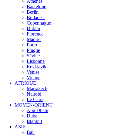
Athènes
Barcelone
Berlin
Budapest
Copenhague
Dublin
Florence
Madrid
Porto
Prague
Séville
Lisbonne
Reykjavik
Venise
Vienne
AFRIQUE
Marrakech
Nairobi
Le Caire
MOYEN-ORIENT
Abu Dhabi
Dubai
Istanbul
ASIE
Bali