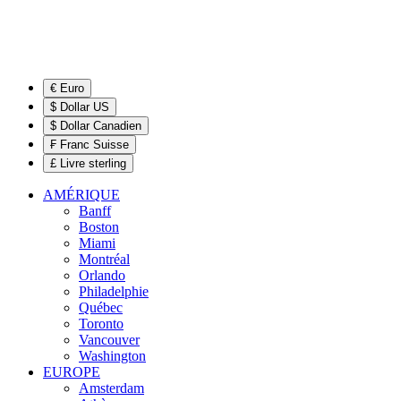
€ Euro
$ Dollar US
$ Dollar Canadien
₣ Franc Suisse
£ Livre sterling
AMÉRIQUE
Banff
Boston
Miami
Montréal
Orlando
Philadelphie
Québec
Toronto
Vancouver
Washington
EUROPE
Amsterdam