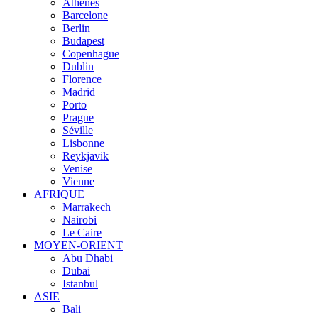
Athènes
Barcelone
Berlin
Budapest
Copenhague
Dublin
Florence
Madrid
Porto
Prague
Séville
Lisbonne
Reykjavik
Venise
Vienne
AFRIQUE
Marrakech
Nairobi
Le Caire
MOYEN-ORIENT
Abu Dhabi
Dubai
Istanbul
ASIE
Bali