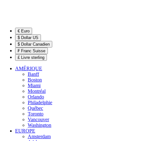
€ Euro
$ Dollar US
$ Dollar Canadien
₣ Franc Suisse
£ Livre sterling
AMÉRIQUE
Banff
Boston
Miami
Montréal
Orlando
Philadelphie
Québec
Toronto
Vancouver
Washington
EUROPE
Amsterdam