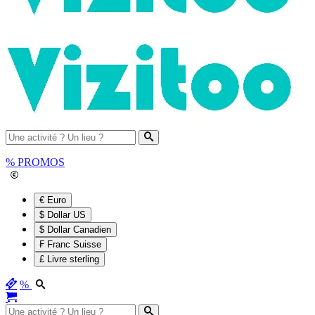
%
PROMOS
€ Euro
$ Dollar US
$ Dollar Canadien
₣ Franc Suisse
£ Livre sterling
%