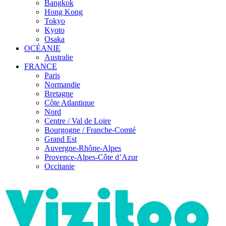
Bangkok
Hong Kong
Tokyo
Kyoto
Osaka
OCÉANIE
Australie
FRANCE
Paris
Normandie
Bretagne
Côte Atlantique
Nord
Centre / Val de Loire
Bourgogne / Franche-Comté
Grand Est
Auvergne-Rhône-Alpes
Provence-Alpes-Côte d’Azur
Occitanie