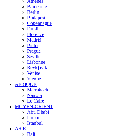
Athènes
Barcelone
Berlin
Budapest
Copenhague
Dublin
Florence
Madrid
Porto
Prague
Séville
Lisbonne
Reykjavik
Venise
Vienne
AFRIQUE
Marrakech
Nairobi
Le Caire
MOYEN-ORIENT
Abu Dhabi
Dubai
Istanbul
ASIE
Bali