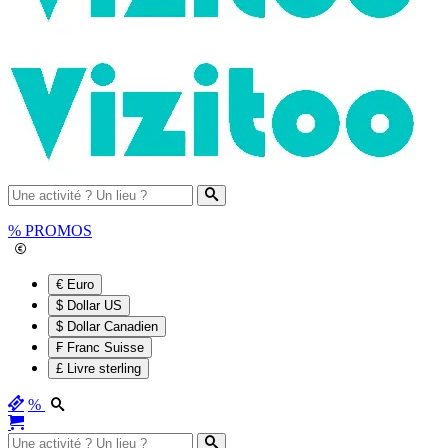
%
PROMOS
€ Euro
$ Dollar US
$ Dollar Canadien
₣ Franc Suisse
£ Livre sterling
%