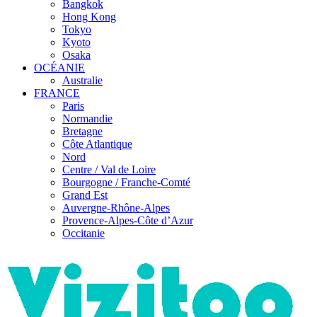
Bangkok
Hong Kong
Tokyo
Kyoto
Osaka
OCÉANIE
Australie
FRANCE
Paris
Normandie
Bretagne
Côte Atlantique
Nord
Centre / Val de Loire
Bourgogne / Franche-Comté
Grand Est
Auvergne-Rhône-Alpes
Provence-Alpes-Côte d’Azur
Occitanie