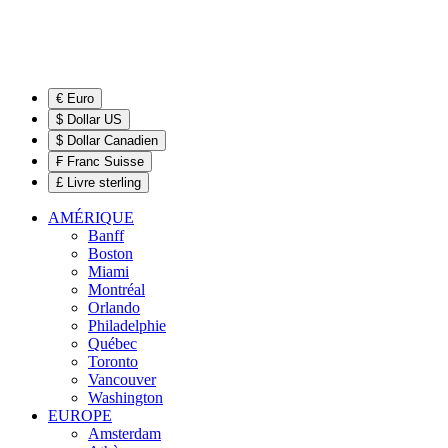
€ Euro
$ Dollar US
$ Dollar Canadien
₣ Franc Suisse
£ Livre sterling
AMÉRIQUE
Banff
Boston
Miami
Montréal
Orlando
Philadelphie
Québec
Toronto
Vancouver
Washington
EUROPE
Amsterdam