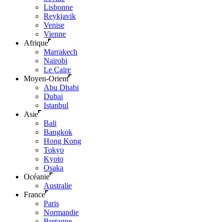
Lisbonne
Reykjavik
Venise
Vienne
Afrique
Marrakech
Nairobi
Le Caire
Moyen-Orient
Abu Dhabi
Dubai
Istanbul
Asie
Bali
Bangkok
Hong Kong
Tokyo
Kyoto
Osaka
Océanie
Australie
France
Paris
Normandie
Bretagne