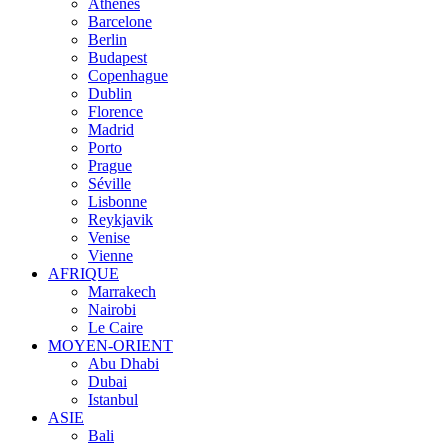
Athènes
Barcelone
Berlin
Budapest
Copenhague
Dublin
Florence
Madrid
Porto
Prague
Séville
Lisbonne
Reykjavik
Venise
Vienne
AFRIQUE
Marrakech
Nairobi
Le Caire
MOYEN-ORIENT
Abu Dhabi
Dubai
Istanbul
ASIE
Bali