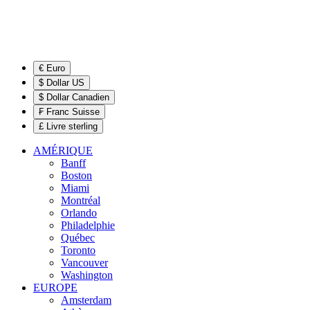
€ Euro
$ Dollar US
$ Dollar Canadien
₣ Franc Suisse
£ Livre sterling
AMÉRIQUE
Banff
Boston
Miami
Montréal
Orlando
Philadelphie
Québec
Toronto
Vancouver
Washington
EUROPE
Amsterdam