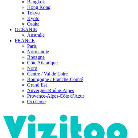
Bangkok
Hong Kong
Tokyo
Kyoto
Osaka
OCÉANIE
Australie
FRANCE
Paris
Normandie
Bretagne
Côte Atlantique
Nord
Centre / Val de Loire
Bourgogne / Franche-Comté
Grand Est
Auvergne-Rhône-Alpes
Provence-Alpes-Côte d’Azur
Occitanie