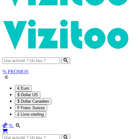
%
PROMOS
€ Euro
$ Dollar US
$ Dollar Canadien
₣ Franc Suisse
£ Livre sterling
%