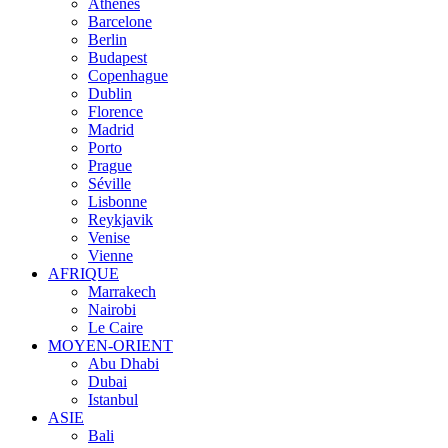
Athènes
Barcelone
Berlin
Budapest
Copenhague
Dublin
Florence
Madrid
Porto
Prague
Séville
Lisbonne
Reykjavik
Venise
Vienne
AFRIQUE
Marrakech
Nairobi
Le Caire
MOYEN-ORIENT
Abu Dhabi
Dubai
Istanbul
ASIE
Bali