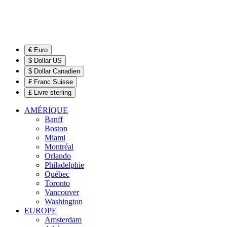
€ Euro
$ Dollar US
$ Dollar Canadien
₣ Franc Suisse
£ Livre sterling
AMÉRIQUE
Banff
Boston
Miami
Montréal
Orlando
Philadelphie
Québec
Toronto
Vancouver
Washington
EUROPE
Amsterdam