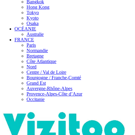
Bangkok
Hong Kong
Tokyo
Kyoto
Osaka
OCÉANIE
Australie
FRANCE
Paris
Normandie
Bretagne
Côte Atlantique
Nord
Centre / Val de Loire
Bourgogne / Franche-Comté
Grand Est
Auvergne-Rhône-Alpes
Provence-Alpes-Côte d’Azur
Occitanie