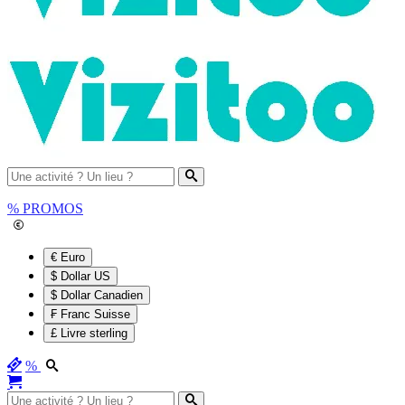
%
PROMOS
€ Euro
$ Dollar US
$ Dollar Canadien
₣ Franc Suisse
£ Livre sterling
%