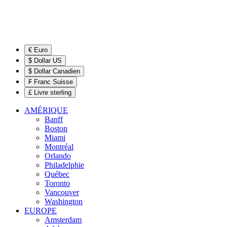
€ Euro
$ Dollar US
$ Dollar Canadien
₣ Franc Suisse
£ Livre sterling
AMÉRIQUE
Banff
Boston
Miami
Montréal
Orlando
Philadelphie
Québec
Toronto
Vancouver
Washington
EUROPE
Amsterdam