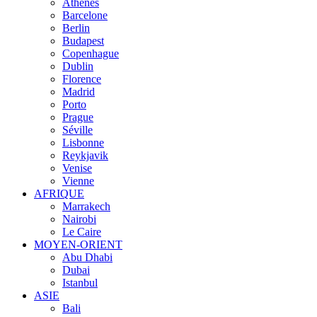
Athènes
Barcelone
Berlin
Budapest
Copenhague
Dublin
Florence
Madrid
Porto
Prague
Séville
Lisbonne
Reykjavik
Venise
Vienne
AFRIQUE
Marrakech
Nairobi
Le Caire
MOYEN-ORIENT
Abu Dhabi
Dubai
Istanbul
ASIE
Bali