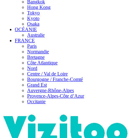
Bangkok
Hong Kong
Tokyo
Kyoto
Osaka
OCÉANIE
Australie
FRANCE
Paris
Normandie
Bretagne
Côte Atlantique
Nord
Centre / Val de Loire
Bourgogne / Franche-Comté
Grand Est
Auvergne-Rhône-Alpes
Provence-Alpes-Côte d’Azur
Occitanie