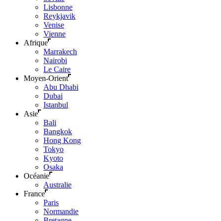
Lisbonne
Reykjavik
Venise
Vienne
Afrique
Marrakech
Nairobi
Le Caire
Moyen-Orient
Abu Dhabi
Dubai
Istanbul
Asie
Bali
Bangkok
Hong Kong
Tokyo
Kyoto
Osaka
Océanie
Australie
France
Paris
Normandie
Bretagne