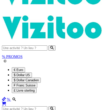
%
PROMOS
€ Euro
$ Dollar US
$ Dollar Canadien
₣ Franc Suisse
£ Livre sterling
%