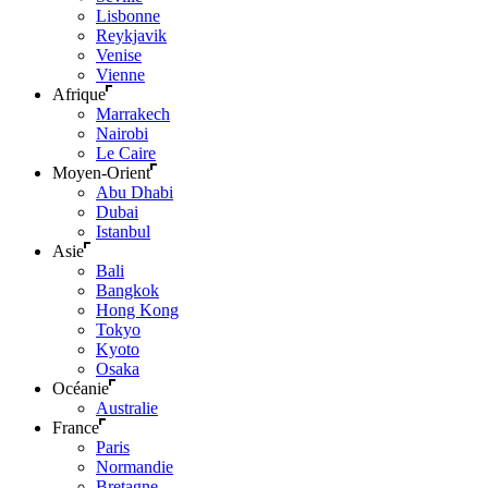
Lisbonne
Reykjavik
Venise
Vienne
Afrique
Marrakech
Nairobi
Le Caire
Moyen-Orient
Abu Dhabi
Dubai
Istanbul
Asie
Bali
Bangkok
Hong Kong
Tokyo
Kyoto
Osaka
Océanie
Australie
France
Paris
Normandie
Bretagne