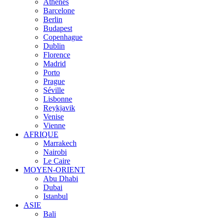
Athènes
Barcelone
Berlin
Budapest
Copenhague
Dublin
Florence
Madrid
Porto
Prague
Séville
Lisbonne
Reykjavik
Venise
Vienne
AFRIQUE
Marrakech
Nairobi
Le Caire
MOYEN-ORIENT
Abu Dhabi
Dubai
Istanbul
ASIE
Bali