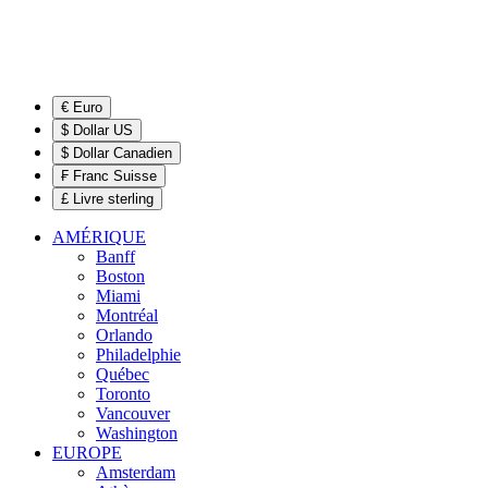
€ Euro
$ Dollar US
$ Dollar Canadien
₣ Franc Suisse
£ Livre sterling
AMÉRIQUE
Banff
Boston
Miami
Montréal
Orlando
Philadelphie
Québec
Toronto
Vancouver
Washington
EUROPE
Amsterdam