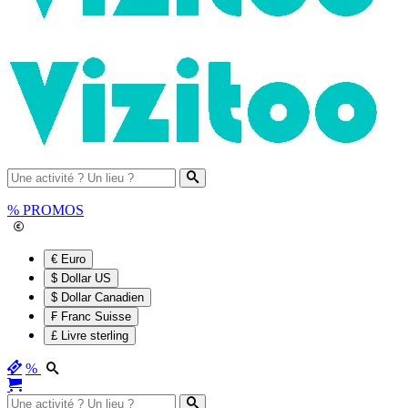
%
PROMOS
€ Euro
$ Dollar US
$ Dollar Canadien
₣ Franc Suisse
£ Livre sterling
%