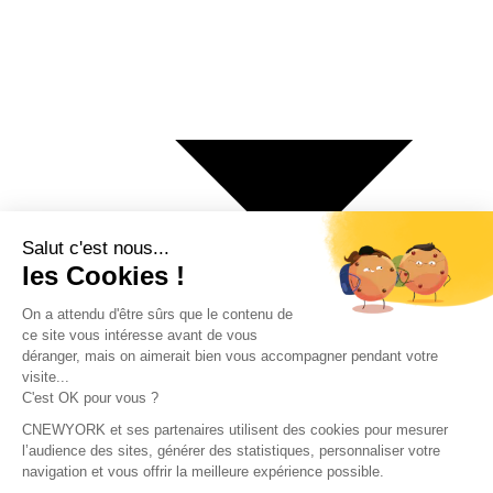
€ Euro
$ Dollar US
$ Dollar Canadien
₣ Franc Suisse