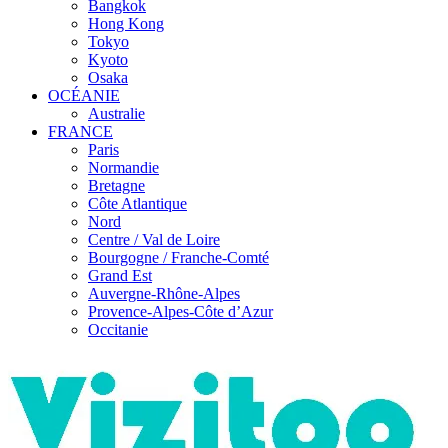
Bangkok
Hong Kong
Tokyo
Kyoto
Osaka
OCÉANIE
Australie
FRANCE
Paris
Normandie
Bretagne
Côte Atlantique
Nord
Centre / Val de Loire
Bourgogne / Franche-Comté
Grand Est
Auvergne-Rhône-Alpes
Provence-Alpes-Côte d’Azur
Occitanie