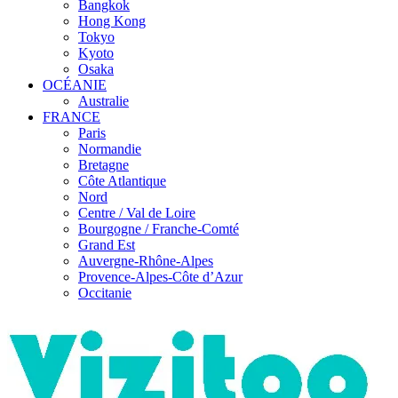
Bangkok
Hong Kong
Tokyo
Kyoto
Osaka
OCÉANIE
Australie
FRANCE
Paris
Normandie
Bretagne
Côte Atlantique
Nord
Centre / Val de Loire
Bourgogne / Franche-Comté
Grand Est
Auvergne-Rhône-Alpes
Provence-Alpes-Côte d’Azur
Occitanie