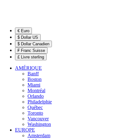
€ Euro
$ Dollar US
$ Dollar Canadien
₣ Franc Suisse
£ Livre sterling
AMÉRIQUE
Banff
Boston
Miami
Montréal
Orlando
Philadelphie
Québec
Toronto
Vancouver
Washington
EUROPE
Amsterdam