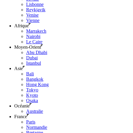
Lisbonne
Reykjavik
Venise
Vienne
Afrique
Marrakech
Nairobi
Le Caire
Moyen-Orient
Abu Dhabi
Dubai
Istanbul
Asie
Bali
Bangkok
Hong Kong
Tokyo
Kyoto
Osaka
Océanie
Australie
France
Paris
Normandie
Bretagne