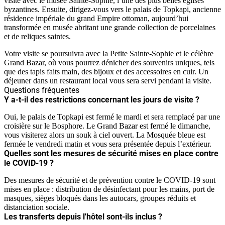
visite avec le musée Sainte-Sophie, l’une des plus belles églises
byzantines. Ensuite, dirigez-vous vers le palais de Topkapi, ancienne
résidence impériale du grand Empire ottoman, aujourd’hui
transformée en musée abritant une grande collection de porcelaines
et de reliques saintes.
Votre visite se poursuivra avec la Petite Sainte-Sophie et le célèbre
Grand Bazar, où vous pourrez dénicher des souvenirs uniques, tels
que des tapis faits main, des bijoux et des accessoires en cuir. Un
déjeuner dans un restaurant local vous sera servi pendant la visite.
Questions fréquentes
Y a-t-il des restrictions concernant les jours de visite ?
Oui, le palais de Topkapi est fermé le mardi et sera remplacé par une
croisière sur le Bosphore. Le Grand Bazar est fermé le dimanche,
vous visiterez alors un souk à ciel ouvert. La Mosquée bleue est
fermée le vendredi matin et vous sera présentée depuis l’extérieur.
Quelles sont les mesures de sécurité mises en place contre
le COVID-19 ?
Des mesures de sécurité et de prévention contre le COVID-19 sont
mises en place : distribution de désinfectant pour les mains, port de
masques, sièges bloqués dans les autocars, groupes réduits et
distanciation sociale.
Les transferts depuis l'hôtel sont-ils inclus ?