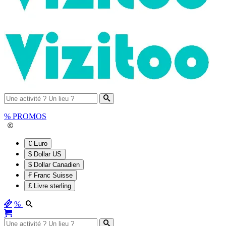
%
PROMOS
€ Euro
$ Dollar US
$ Dollar Canadien
₣ Franc Suisse
£ Livre sterling
%