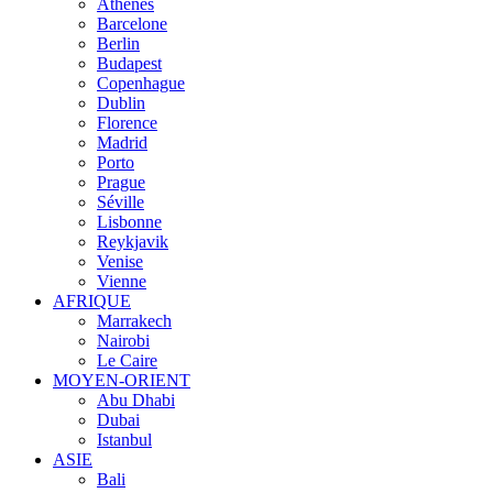
Athènes
Barcelone
Berlin
Budapest
Copenhague
Dublin
Florence
Madrid
Porto
Prague
Séville
Lisbonne
Reykjavik
Venise
Vienne
AFRIQUE
Marrakech
Nairobi
Le Caire
MOYEN-ORIENT
Abu Dhabi
Dubai
Istanbul
ASIE
Bali