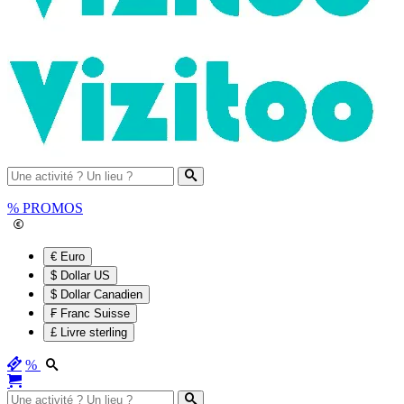
%
PROMOS
€ Euro
$ Dollar US
$ Dollar Canadien
₣ Franc Suisse
£ Livre sterling
%