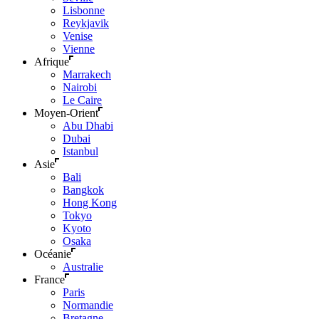
Lisbonne
Reykjavik
Venise
Vienne
Afrique
Marrakech
Nairobi
Le Caire
Moyen-Orient
Abu Dhabi
Dubai
Istanbul
Asie
Bali
Bangkok
Hong Kong
Tokyo
Kyoto
Osaka
Océanie
Australie
France
Paris
Normandie
Bretagne