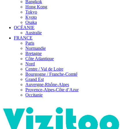
Bangkok
Hong Kong
Tokyo
Kyoto
Osaka
OCÉANIE
Australie
FRANCE
Paris
Normandie
Bretagne
Côte Atlantique
Nord
Centre / Val de Loire
Bourgogne / Franche-Comté
Grand Est
Auvergne-Rhône-Alpes
Provence-Alpes-Côte d’Azur
Occitanie