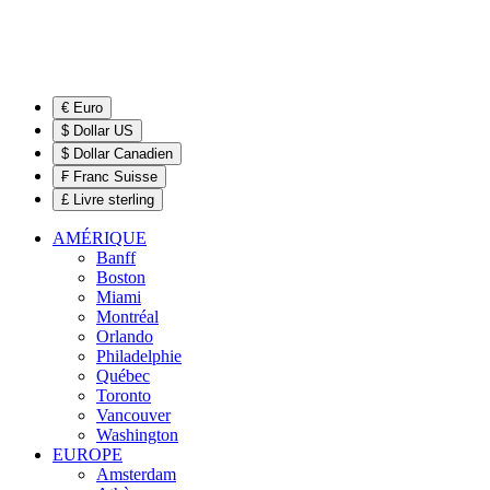
€ Euro
$ Dollar US
$ Dollar Canadien
₣ Franc Suisse
£ Livre sterling
AMÉRIQUE
Banff
Boston
Miami
Montréal
Orlando
Philadelphie
Québec
Toronto
Vancouver
Washington
EUROPE
Amsterdam