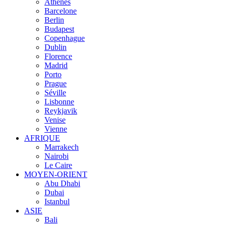
Athènes
Barcelone
Berlin
Budapest
Copenhague
Dublin
Florence
Madrid
Porto
Prague
Séville
Lisbonne
Reykjavik
Venise
Vienne
AFRIQUE
Marrakech
Nairobi
Le Caire
MOYEN-ORIENT
Abu Dhabi
Dubai
Istanbul
ASIE
Bali