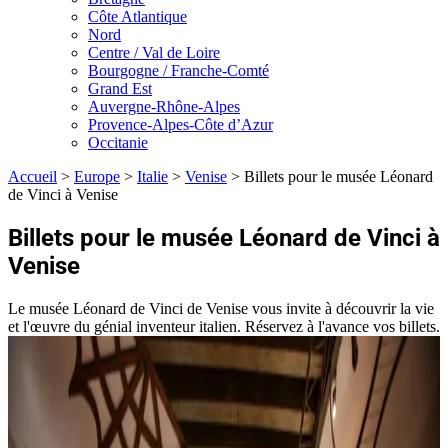
Côte Atlantique
Nord
Centre / Val de Loire
Bourgogne / Franche-Comté
Grand Est
Auvergne-Rhône-Alpes
Provence-Alpes-Côte d’Azur
Occitanie
Accueil
>
Europe
>
Italie
>
Venise
>
Billets pour le musée Léonard
de Vinci à Venise
Billets pour le musée Léonard de Vinci à
Venise
Le musée Léonard de Vinci de Venise vous invite à découvrir la vie
et l'œuvre du génial inventeur italien. Réservez à l'avance vos billets.