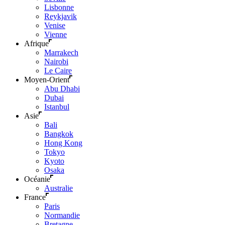
Lisbonne
Reykjavik
Venise
Vienne
Afrique
Marrakech
Nairobi
Le Caire
Moyen-Orient
Abu Dhabi
Dubai
Istanbul
Asie
Bali
Bangkok
Hong Kong
Tokyo
Kyoto
Osaka
Océanie
Australie
France
Paris
Normandie
Bretagne