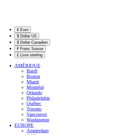
€ Euro
$ Dollar US
$ Dollar Canadien
₣ Franc Suisse
£ Livre sterling
AMÉRIQUE
Banff
Boston
Miami
Montréal
Orlando
Philadelphie
Québec
Toronto
Vancouver
Washington
EUROPE
Amsterdam