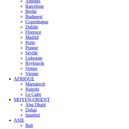
Athènes
Barcelone
Berlin
Budapest
Copenhague
Dublin
Florence
Madrid
Porto
Prague
Séville
Lisbonne
Reykjavik
Venise
Vienne
AFRIQUE
Marrakech
Nairobi
Le Caire
MOYEN-ORIENT
Abu Dhabi
Dubai
Istanbul
ASIE
Bali