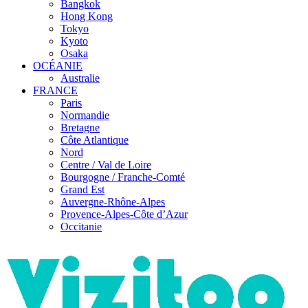
Bangkok
Hong Kong
Tokyo
Kyoto
Osaka
OCÉANIE
Australie
FRANCE
Paris
Normandie
Bretagne
Côte Atlantique
Nord
Centre / Val de Loire
Bourgogne / Franche-Comté
Grand Est
Auvergne-Rhône-Alpes
Provence-Alpes-Côte d’Azur
Occitanie