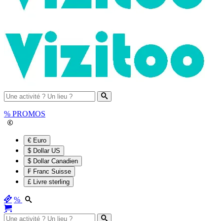
%
PROMOS
€ Euro
$ Dollar US
$ Dollar Canadien
₣ Franc Suisse
£ Livre sterling
%