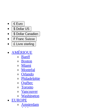
€ Euro
$ Dollar US
$ Dollar Canadien
₣ Franc Suisse
£ Livre sterling
AMÉRIQUE
Banff
Boston
Miami
Montréal
Orlando
Philadelphie
Québec
Toronto
Vancouver
Washington
EUROPE
Amsterdam