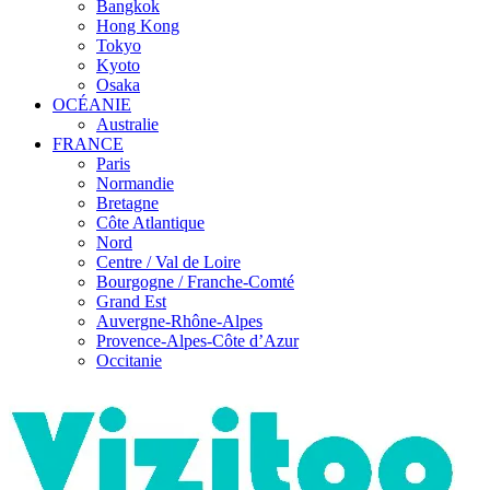
Bangkok
Hong Kong
Tokyo
Kyoto
Osaka
OCÉANIE
Australie
FRANCE
Paris
Normandie
Bretagne
Côte Atlantique
Nord
Centre / Val de Loire
Bourgogne / Franche-Comté
Grand Est
Auvergne-Rhône-Alpes
Provence-Alpes-Côte d’Azur
Occitanie