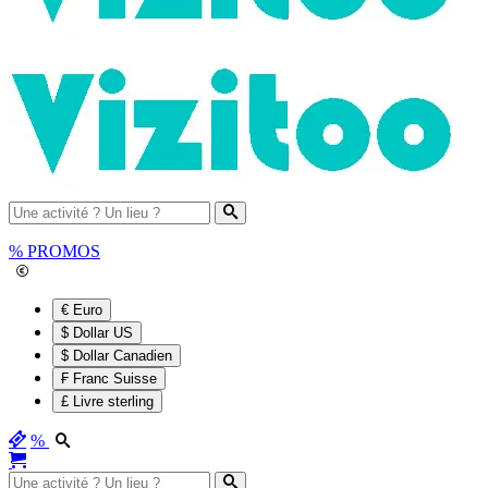
%
PROMOS
€ Euro
$ Dollar US
$ Dollar Canadien
₣ Franc Suisse
£ Livre sterling
%