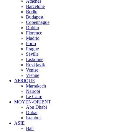
Athènes
Barcelone
Berlin
Budapest
Copenhague
Dublin
Florence
Madrid
Porto
Prague
Séville
Lisbonne
Reykjavik
Venise
Vienne
AFRIQUE
Marrakech
Nairobi
Le Caire
MOYEN-ORIENT
Abu Dhabi
Dubai
Istanbul
ASIE
Bali