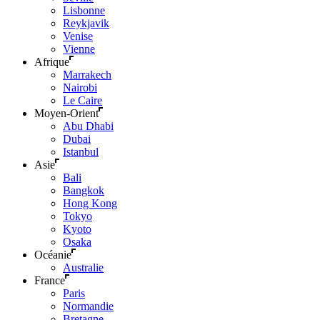
Lisbonne
Reykjavik
Venise
Vienne
Afrique
Marrakech
Nairobi
Le Caire
Moyen-Orient
Abu Dhabi
Dubai
Istanbul
Asie
Bali
Bangkok
Hong Kong
Tokyo
Kyoto
Osaka
Océanie
Australie
France
Paris
Normandie
Bretagne