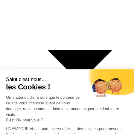
€ Euro
$ Dollar US