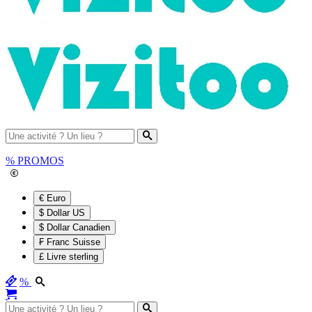
%
PROMOS
€ Euro
$ Dollar US
$ Dollar Canadien
₣ Franc Suisse
£ Livre sterling
%