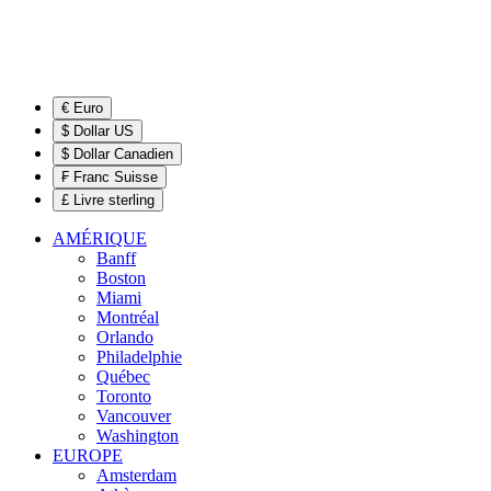
€ Euro
$ Dollar US
$ Dollar Canadien
₣ Franc Suisse
£ Livre sterling
AMÉRIQUE
Banff
Boston
Miami
Montréal
Orlando
Philadelphie
Québec
Toronto
Vancouver
Washington
EUROPE
Amsterdam