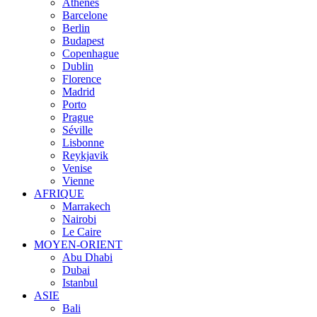
Athènes
Barcelone
Berlin
Budapest
Copenhague
Dublin
Florence
Madrid
Porto
Prague
Séville
Lisbonne
Reykjavik
Venise
Vienne
AFRIQUE
Marrakech
Nairobi
Le Caire
MOYEN-ORIENT
Abu Dhabi
Dubai
Istanbul
ASIE
Bali