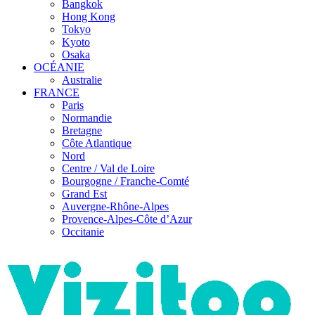
Bangkok
Hong Kong
Tokyo
Kyoto
Osaka
OCÉANIE
Australie
FRANCE
Paris
Normandie
Bretagne
Côte Atlantique
Nord
Centre / Val de Loire
Bourgogne / Franche-Comté
Grand Est
Auvergne-Rhône-Alpes
Provence-Alpes-Côte d’Azur
Occitanie