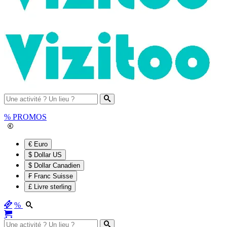
%
PROMOS
€ Euro
$ Dollar US
$ Dollar Canadien
₣ Franc Suisse
£ Livre sterling
%