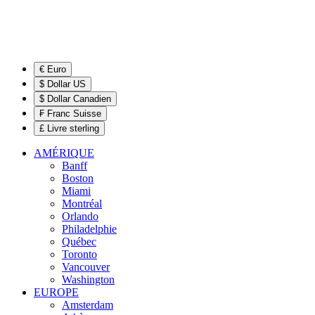
€ Euro
$ Dollar US
$ Dollar Canadien
₣ Franc Suisse
£ Livre sterling
AMÉRIQUE
Banff
Boston
Miami
Montréal
Orlando
Philadelphie
Québec
Toronto
Vancouver
Washington
EUROPE
Amsterdam