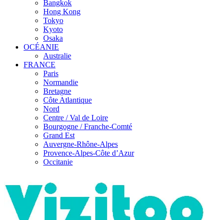
Bangkok
Hong Kong
Tokyo
Kyoto
Osaka
OCÉANIE
Australie
FRANCE
Paris
Normandie
Bretagne
Côte Atlantique
Nord
Centre / Val de Loire
Bourgogne / Franche-Comté
Grand Est
Auvergne-Rhône-Alpes
Provence-Alpes-Côte d’Azur
Occitanie