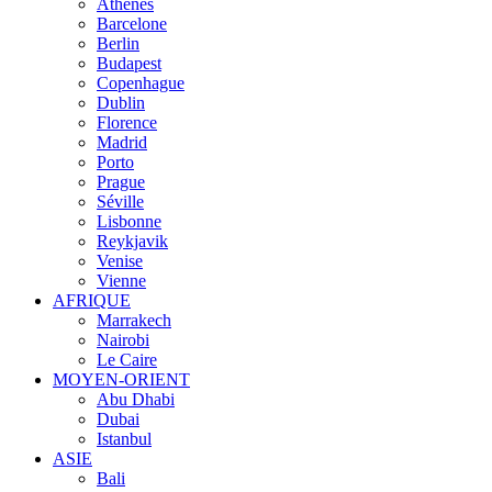
Athènes
Barcelone
Berlin
Budapest
Copenhague
Dublin
Florence
Madrid
Porto
Prague
Séville
Lisbonne
Reykjavik
Venise
Vienne
AFRIQUE
Marrakech
Nairobi
Le Caire
MOYEN-ORIENT
Abu Dhabi
Dubai
Istanbul
ASIE
Bali