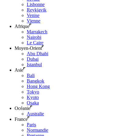
Lisbonne
Reykjavik
Venise
Vienne
Afrique
Marrakech
Nairobi
Le Caire
Moyen-Orient
Abu Dhabi
Dubai
Istanbul
Asie
Bali
Bangkok
Hong Kong
Tokyo
Kyoto
Osaka
Océanie
Australie
France
Paris
Normandie
Bretagne