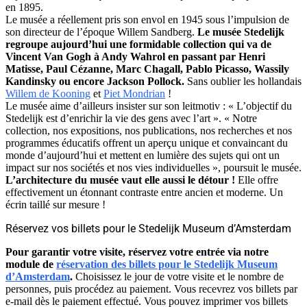
en 1895.
Le musée a réellement pris son envol en 1945 sous l’impulsion de
son directeur de l’époque Willem Sandberg.
Le musée Stedelijk
regroupe aujourd’hui une formidable collection qui va de
Vincent Van Gogh à Andy Wahrol en passant par Henri
Matisse, Paul Cézanne, Marc Chagall, Pablo Picasso, Wassily
Kandinsky ou encore Jackson Pollock.
Sans oublier les hollandais
Willem de Kooning
et
Piet Mondrian
!
Le musée aime d’ailleurs insister sur son leitmotiv : « L’objectif du
Stedelijk est d’enrichir la vie des gens avec l’art ». « Notre
collection, nos expositions, nos publications, nos recherches et nos
programmes éducatifs offrent un aperçu unique et convaincant du
monde d’aujourd’hui et mettent en lumière des sujets qui ont un
impact sur nos sociétés et nos vies individuelles », poursuit le musée.
L’architecture du musée vaut elle aussi le détour !
Elle offre
effectivement un étonnant contraste entre ancien et moderne. Un
écrin taillé sur mesure !
Réservez vos billets pour le Stedelijk Museum d’Amsterdam
Pour garantir votre visite, réservez votre entrée via notre
module de
réservation des billets pour le Stedelijk Museum
d’Amsterdam
.
Choisissez le jour de votre visite et le nombre de
personnes, puis procédez au paiement. Vous recevrez vos billets par
e-mail dès le paiement effectué. Vous pouvez imprimer vos billets