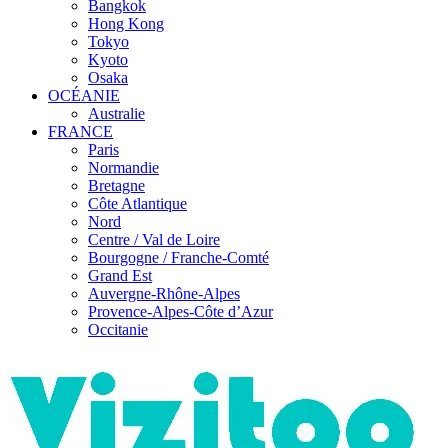
Bangkok
Hong Kong
Tokyo
Kyoto
Osaka
OCÉANIE
Australie
FRANCE
Paris
Normandie
Bretagne
Côte Atlantique
Nord
Centre / Val de Loire
Bourgogne / Franche-Comté
Grand Est
Auvergne-Rhône-Alpes
Provence-Alpes-Côte d’Azur
Occitanie