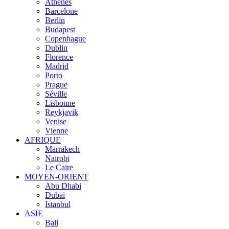
Athènes
Barcelone
Berlin
Budapest
Copenhague
Dublin
Florence
Madrid
Porto
Prague
Séville
Lisbonne
Reykjavik
Venise
Vienne
AFRIQUE
Marrakech
Nairobi
Le Caire
MOYEN-ORIENT
Abu Dhabi
Dubai
Istanbul
ASIE
Bali