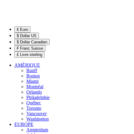
€ Euro
$ Dollar US
$ Dollar Canadien
₣ Franc Suisse
£ Livre sterling
AMÉRIQUE
Banff
Boston
Miami
Montréal
Orlando
Philadelphie
Québec
Toronto
Vancouver
Washington
EUROPE
Amsterdam