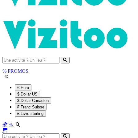
%
PROMOS
€ Euro
$ Dollar US
$ Dollar Canadien
₣ Franc Suisse
£ Livre sterling
%