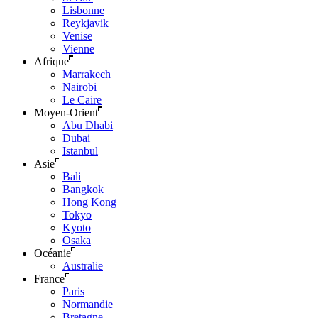
Lisbonne
Reykjavik
Venise
Vienne
Afrique
Marrakech
Nairobi
Le Caire
Moyen-Orient
Abu Dhabi
Dubai
Istanbul
Asie
Bali
Bangkok
Hong Kong
Tokyo
Kyoto
Osaka
Océanie
Australie
France
Paris
Normandie
Bretagne