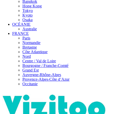
Bangkok
Hong Kong
Tokyo
Kyoto
Osaka
OCÉANIE
Australie
FRANCE
Paris
Normandie
Bretagne
Côte Atlantique
Nord
Centre / Val de Loire
Bourgogne / Franche-Comté
Grand Est
Auvergne-Rhône-Alpes
Provence-Alpes-Côte d’Azur
Occitanie