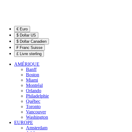
€ Euro
$ Dollar US
$ Dollar Canadien
₣ Franc Suisse
£ Livre sterling
AMÉRIQUE
Banff
Boston
Miami
Montréal
Orlando
Philadelphie
Québec
Toronto
Vancouver
Washington
EUROPE
Amsterdam