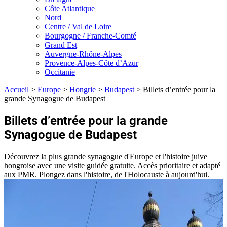
Côte Atlantique
Nord
Centre / Val de Loire
Bourgogne / Franche-Comté
Grand Est
Auvergne-Rhône-Alpes
Provence-Alpes-Côte d’Azur
Occitanie
Accueil
>
Europe
>
Hongrie
>
Budapest
>
Billets d’entrée pour la
grande Synagogue de Budapest
Billets d’entrée pour la grande
Synagogue de Budapest
Découvrez la plus grande synagogue d'Europe et l'histoire juive
hongroise avec une visite guidée gratuite. Accès prioritaire et adapté
aux PMR. Plongez dans l'histoire, de l'Holocauste à aujourd'hui.