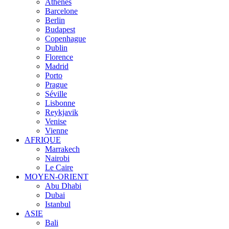
Athènes
Barcelone
Berlin
Budapest
Copenhague
Dublin
Florence
Madrid
Porto
Prague
Séville
Lisbonne
Reykjavik
Venise
Vienne
AFRIQUE
Marrakech
Nairobi
Le Caire
MOYEN-ORIENT
Abu Dhabi
Dubai
Istanbul
ASIE
Bali