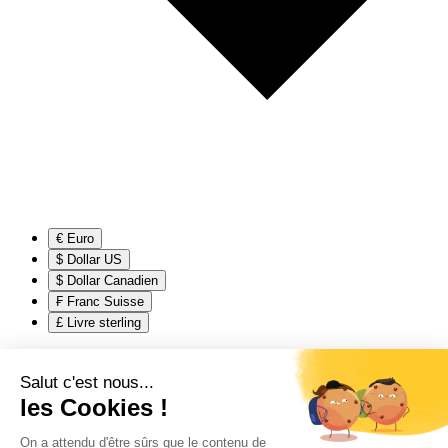
€ Euro
$ Dollar US
$ Dollar Canadien
₣ Franc Suisse
£ Livre sterling