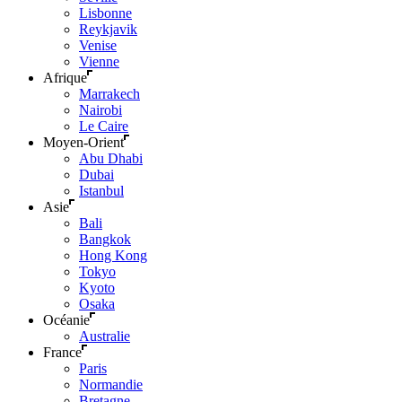
Lisbonne
Reykjavik
Venise
Vienne
Afrique
Marrakech
Nairobi
Le Caire
Moyen-Orient
Abu Dhabi
Dubai
Istanbul
Asie
Bali
Bangkok
Hong Kong
Tokyo
Kyoto
Osaka
Océanie
Australie
France
Paris
Normandie
Bretagne