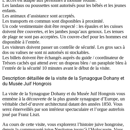
L’accès est adapté aux personnes à mobilité réduite.
Les landaus ou poussettes sont autorisés pour les bébés et les jeunes
enfants.
Les animaux d’assistance sont acceptés.
Les transports en commun sont disponibles à proximité.
Un code vestimentaire doit être respecté : les épaules et les cuisses
doivent être couvertes, et les jambes jusqu’aux genoux. Les tenues
de plage ne sont pas acceptées. Un couvre-chef pour les hommes est
disponible à l’entrée.
Les visiteurs doivent passer un contrôle de sécurité. Les gros sacs à
dos ou valises ne sont ni autorisés ni stockables.
Les billets doivent être échangés auprès du guide / coordinateur de
Trésors cachés qui attend avec un drapeau bleu / un parapluie bleu à
l’entrée de la sécurité 10 minutes avant le début de la visite.
Description détaillée de la visite de la Synagogue Dohany et
du Musée Juif Hongrois
La visite de la Synagogue Dohany et du Musée Juif Hongrois vous
emmène à la découverte de la plus grande synagogue d’Europe, un
véritable chef-d’œuvre architectural datant des années 1850. Vous
serez émerveillés par son intérieur spectaculaire et l’orgue autrefois
joué par Franz Liszt.
Au cours de cette visite, vous explorerez l’histoire juive hongroise,
depuis la communauté juive Neologue jusqu’à l’Holocauste. Vous