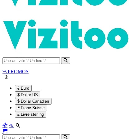
%
PROMOS
€ Euro
$ Dollar US
$ Dollar Canadien
₣ Franc Suisse
£ Livre sterling
%