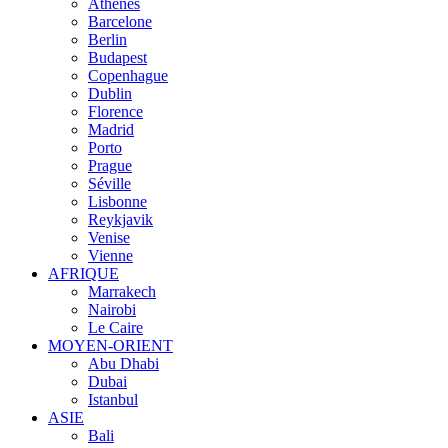
Athènes
Barcelone
Berlin
Budapest
Copenhague
Dublin
Florence
Madrid
Porto
Prague
Séville
Lisbonne
Reykjavik
Venise
Vienne
AFRIQUE
Marrakech
Nairobi
Le Caire
MOYEN-ORIENT
Abu Dhabi
Dubai
Istanbul
ASIE
Bali