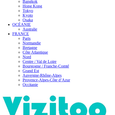
Bangkok
Hong Kong
Tokyo
Kyoto
Osaka
OCÉANIE
Australie
FRANCE
Paris
Normandie
Bretagne
Côte Atlantique
Nord
Centre / Val de Loire
Bourgogne / Franche-Comté
Grand Est
Auvergne-Rhône-Alpes
Provence-Alpes-Côte d’Azur
Occitanie