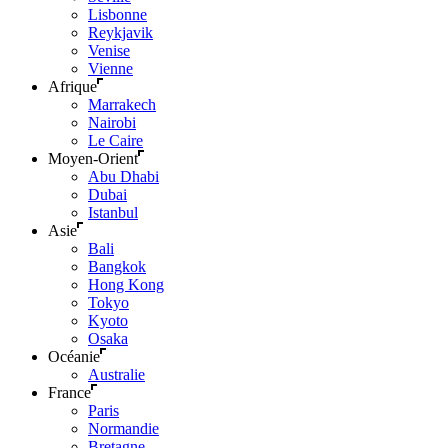
Lisbonne
Reykjavik
Venise
Vienne
Afrique
Marrakech
Nairobi
Le Caire
Moyen-Orient
Abu Dhabi
Dubai
Istanbul
Asie
Bali
Bangkok
Hong Kong
Tokyo
Kyoto
Osaka
Océanie
Australie
France
Paris
Normandie
Bretagne