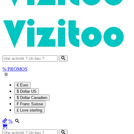
%
PROMOS
€ Euro
$ Dollar US
$ Dollar Canadien
₣ Franc Suisse
£ Livre sterling
%