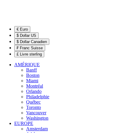
€ Euro
$ Dollar US
$ Dollar Canadien
₣ Franc Suisse
£ Livre sterling
AMÉRIQUE
Banff
Boston
Miami
Montréal
Orlando
Philadelphie
Québec
Toronto
Vancouver
Washington
EUROPE
Amsterdam