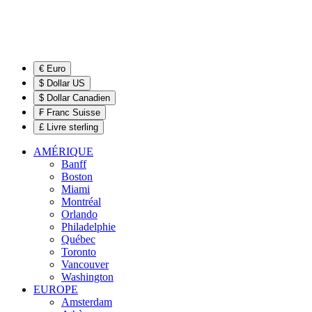
€ Euro
$ Dollar US
$ Dollar Canadien
₣ Franc Suisse
£ Livre sterling
AMÉRIQUE
Banff
Boston
Miami
Montréal
Orlando
Philadelphie
Québec
Toronto
Vancouver
Washington
EUROPE
Amsterdam