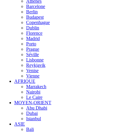
Athènes
Barcelone
Berlin
Budapest
Copenhague
Dublin
Florence
Madrid
Porto
Prague
Séville
Lisbonne
Reykjavik
Venise
Vienne
AFRIQUE
Marrakech
Nairobi
Le Caire
MOYEN-ORIENT
Abu Dhabi
Dubai
Istanbul
ASIE
Bali