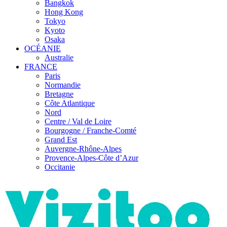
Bangkok
Hong Kong
Tokyo
Kyoto
Osaka
OCÉANIE
Australie
FRANCE
Paris
Normandie
Bretagne
Côte Atlantique
Nord
Centre / Val de Loire
Bourgogne / Franche-Comté
Grand Est
Auvergne-Rhône-Alpes
Provence-Alpes-Côte d’Azur
Occitanie