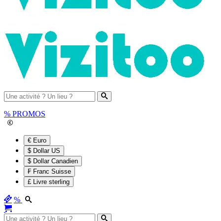
%
PROMOS
€ Euro
$ Dollar US
$ Dollar Canadien
₣ Franc Suisse
£ Livre sterling
%