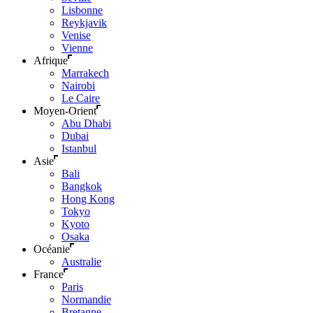
Lisbonne
Reykjavik
Venise
Vienne
Afrique
Marrakech
Nairobi
Le Caire
Moyen-Orient
Abu Dhabi
Dubai
Istanbul
Asie
Bali
Bangkok
Hong Kong
Tokyo
Kyoto
Osaka
Océanie
Australie
France
Paris
Normandie
Bretagne