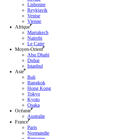
Lisbonne
Reykjavik
Venise
Vienne
Afrique
Marrakech
Nairobi
Le Caire
Moyen-Orient
Abu Dhabi
Dubai
Istanbul
Asie
Bali
Bangkok
Hong Kong
Tokyo
Kyoto
Osaka
Océanie
Australie
France
Paris
Normandie
Bretagne