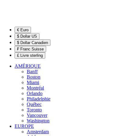
€ Euro
$ Dollar US
$ Dollar Canadien
₣ Franc Suisse
£ Livre sterling
AMÉRIQUE
Banff
Boston
Miami
Montréal
Orlando
Philadelphie
Québec
Toronto
Vancouver
Washington
EUROPE
Amsterdam