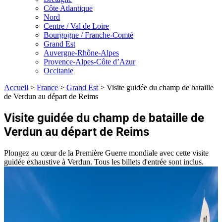
Côte Atlantique
Nord
Centre / Val de Loire
Bourgogne / Franche-Comté
Grand Est
Auvergne-Rhône-Alpes
Provence-Alpes-Côte d’Azur
Occitanie
Accueil
>
France
>
Grand Est
>
Visite guidée du champ de bataille
de Verdun au départ de Reims
Visite guidée du champ de bataille de
Verdun au départ de Reims
Plongez au cœur de la Première Guerre mondiale avec cette visite
guidée exhaustive à Verdun. Tous les billets d'entrée sont inclus.