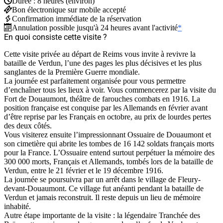
Durée : 8 heures (environ)
Bon électronique sur mobile accepté
Confirmation immédiate de la réservation
Annulation possible jusqu'à 24 heures avant l'activité
*
En quoi consiste cette visite ?
Cette visite privée au départ de Reims vous invite à revivre la
bataille de Verdun, l’une des pages les plus décisives et les plus
sanglantes de la Première Guerre mondiale.
La journée est parfaitement organisée pour vous permettre
d’enchaîner tous les lieux à voir. Vous commencerez par la visite du
Fort de Douaumont, théâtre de farouches combats en 1916. La
position française est conquise par les Allemands en février avant
d’être reprise par les Français en octobre, au prix de lourdes pertes
des deux côtés.
Vous visiterez ensuite l’impressionnant Ossuaire de Douaumont et
son cimetière qui abrite les tombes de 16 142 soldats français morts
pour la France. L’Ossuaire entend surtout perpétuer la mémoire des
300 000 morts, Français et Allemands, tombés lors de la bataille de
Verdun, entre le
21 février
et le
19 décembre 1916
.
La journée se poursuivra par un arrêt dans le village de Fleury-
devant-Douaumont. Ce village fut anéanti pendant la bataille de
Verdun et jamais reconstruit. Il reste depuis un lieu de mémoire
inhabité.
Autre étape importante de la visite : la légendaire Tranchée des