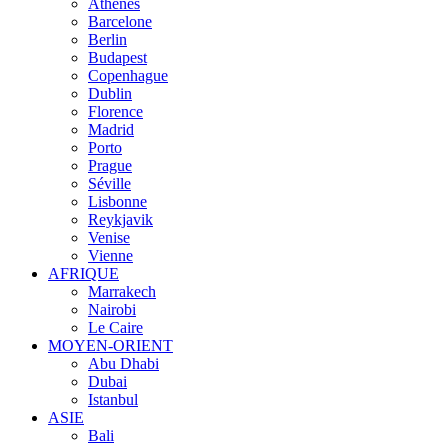
Athènes
Barcelone
Berlin
Budapest
Copenhague
Dublin
Florence
Madrid
Porto
Prague
Séville
Lisbonne
Reykjavik
Venise
Vienne
AFRIQUE
Marrakech
Nairobi
Le Caire
MOYEN-ORIENT
Abu Dhabi
Dubai
Istanbul
ASIE
Bali