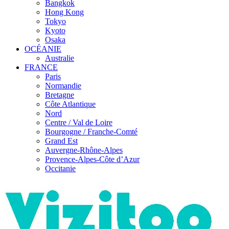
Bangkok
Hong Kong
Tokyo
Kyoto
Osaka
OCÉANIE
Australie
FRANCE
Paris
Normandie
Bretagne
Côte Atlantique
Nord
Centre / Val de Loire
Bourgogne / Franche-Comté
Grand Est
Auvergne-Rhône-Alpes
Provence-Alpes-Côte d’Azur
Occitanie