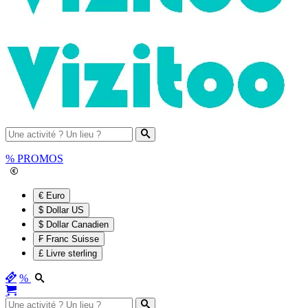
%
PROMOS
€ Euro
$ Dollar US
$ Dollar Canadien
₣ Franc Suisse
£ Livre sterling
%