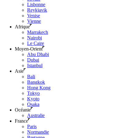
Lisbonne
Reykjavik
Venise
Vienne
Afrique
Marrakech
Nairobi
Le Caire
Moyen-Orient
Abu Dhabi
Dubai
Istanbul
Asie
Bali
Bangkok
Hong Kong
Tokyo
Kyoto
Osaka
Océanie
Australie
France
Paris
Normandie
Bretagne