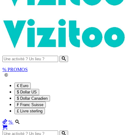
%
PROMOS
€ Euro
$ Dollar US
$ Dollar Canadien
₣ Franc Suisse
£ Livre sterling
%