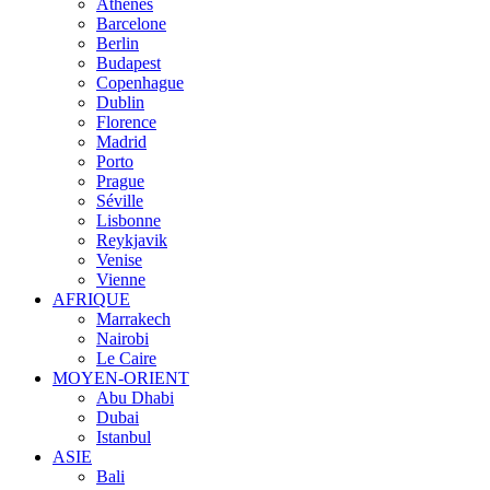
Athènes
Barcelone
Berlin
Budapest
Copenhague
Dublin
Florence
Madrid
Porto
Prague
Séville
Lisbonne
Reykjavik
Venise
Vienne
AFRIQUE
Marrakech
Nairobi
Le Caire
MOYEN-ORIENT
Abu Dhabi
Dubai
Istanbul
ASIE
Bali