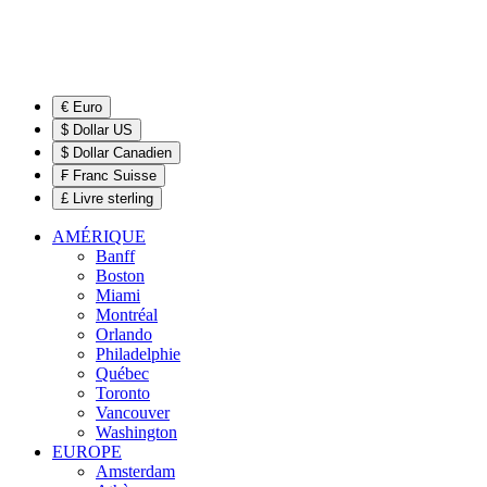
€ Euro
$ Dollar US
$ Dollar Canadien
₣ Franc Suisse
£ Livre sterling
AMÉRIQUE
Banff
Boston
Miami
Montréal
Orlando
Philadelphie
Québec
Toronto
Vancouver
Washington
EUROPE
Amsterdam