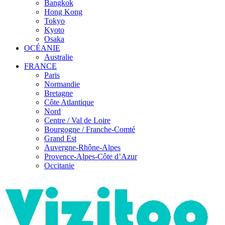
Bangkok
Hong Kong
Tokyo
Kyoto
Osaka
OCÉANIE
Australie
FRANCE
Paris
Normandie
Bretagne
Côte Atlantique
Nord
Centre / Val de Loire
Bourgogne / Franche-Comté
Grand Est
Auvergne-Rhône-Alpes
Provence-Alpes-Côte d’Azur
Occitanie