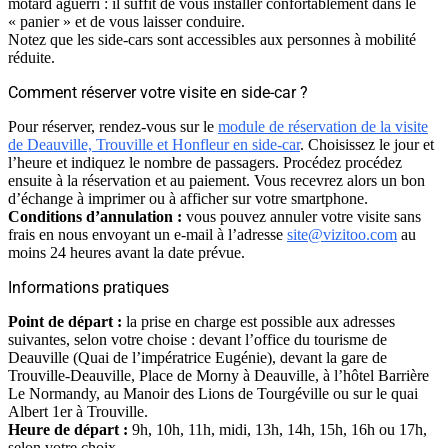
motard aguerri : il suffit de vous installer confortablement dans le
« panier » et de vous laisser conduire.
Notez que les side-cars sont accessibles aux personnes à mobilité
réduite.
Comment réserver votre visite en side-car ?
Pour réserver, rendez-vous sur le
module de réservation de la visite
de Deauville, Trouville et Honfleur en side-car
. Choisissez le jour et
l’heure et indiquez le nombre de passagers. Procédez procédez
ensuite à la réservation et au paiement. Vous recevrez alors un bon
d’échange à imprimer ou à afficher sur votre smartphone.
Conditions d’annulation :
vous pouvez annuler votre visite sans
frais en nous envoyant un e-mail à l’adresse
site@vizitoo.com
au
moins 24 heures avant la date prévue.
Informations pratiques
Point de départ :
la prise en charge est possible aux adresses
suivantes, selon votre choise : devant l’office du tourisme de
Deauville (Quai de l’impératrice Eugénie), devant la gare de
Trouville-Deauville, Place de Morny à Deauville, à l’hôtel Barrière
Le Normandy, au Manoir des Lions de Tourgéville ou sur le quai
Albert 1er à Trouville.
Heure de départ :
9h, 10h, 11h, midi, 13h, 14h, 15h, 16h ou 17h,
selon votre choix.