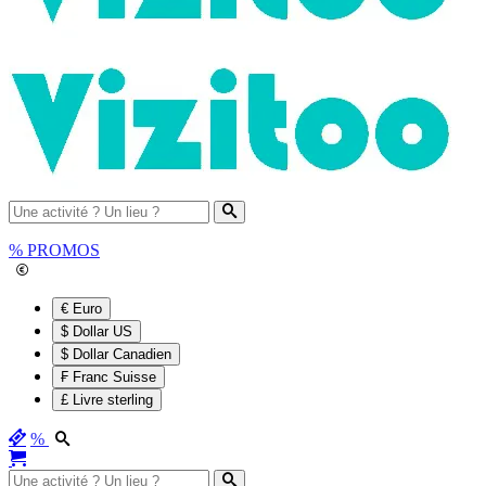
%
PROMOS
€ Euro
$ Dollar US
$ Dollar Canadien
₣ Franc Suisse
£ Livre sterling
%