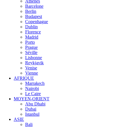
Athènes
Barcelone
Berlin
Budapest
Copenhague
Dublin
Florence
Madrid
Porto
Prague
Séville
Lisbonne
Reykjavik
Venise
Vienne
AFRIQUE
Marrakech
Nairobi
Le Caire
MOYEN-ORIENT
Abu Dhabi
Dubai
Istanbul
ASIE
Bali