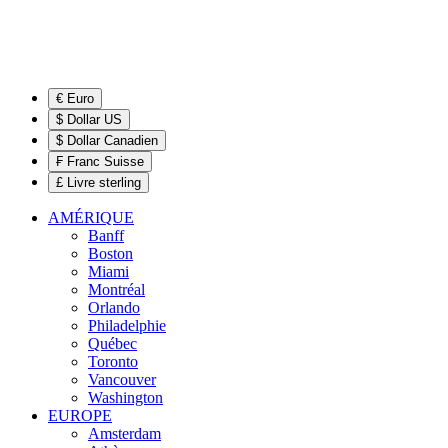
€ Euro
$ Dollar US
$ Dollar Canadien
₣ Franc Suisse
£ Livre sterling
AMÉRIQUE
Banff
Boston
Miami
Montréal
Orlando
Philadelphie
Québec
Toronto
Vancouver
Washington
EUROPE
Amsterdam