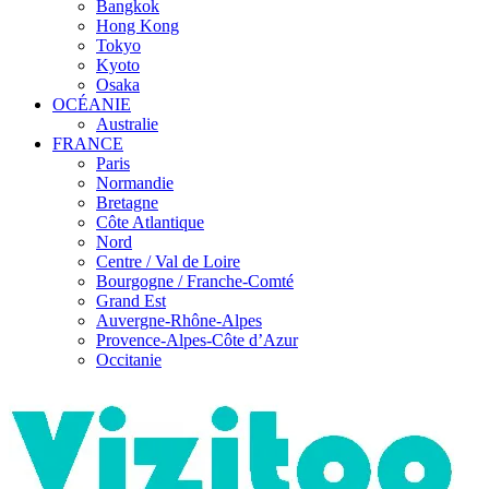
Bangkok
Hong Kong
Tokyo
Kyoto
Osaka
OCÉANIE
Australie
FRANCE
Paris
Normandie
Bretagne
Côte Atlantique
Nord
Centre / Val de Loire
Bourgogne / Franche-Comté
Grand Est
Auvergne-Rhône-Alpes
Provence-Alpes-Côte d’Azur
Occitanie