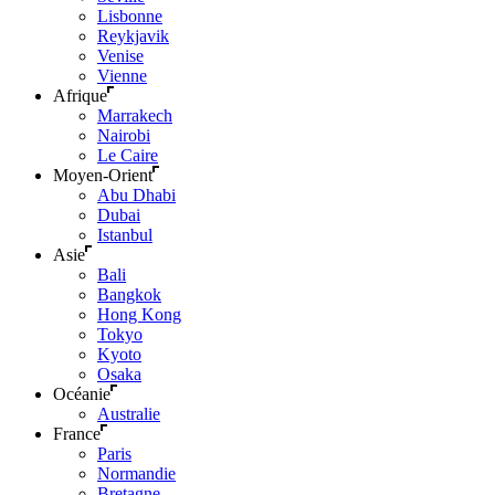
Lisbonne
Reykjavik
Venise
Vienne
Afrique
Marrakech
Nairobi
Le Caire
Moyen-Orient
Abu Dhabi
Dubai
Istanbul
Asie
Bali
Bangkok
Hong Kong
Tokyo
Kyoto
Osaka
Océanie
Australie
France
Paris
Normandie
Bretagne