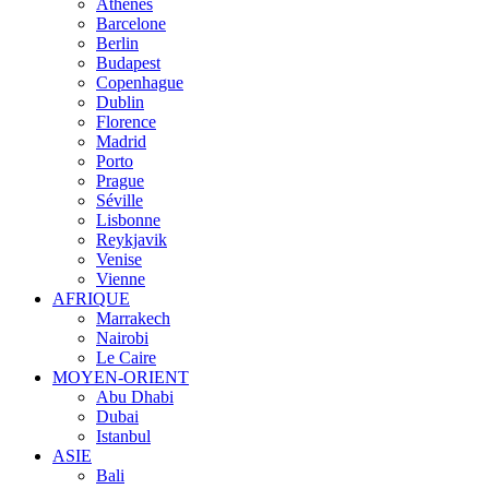
Athènes
Barcelone
Berlin
Budapest
Copenhague
Dublin
Florence
Madrid
Porto
Prague
Séville
Lisbonne
Reykjavik
Venise
Vienne
AFRIQUE
Marrakech
Nairobi
Le Caire
MOYEN-ORIENT
Abu Dhabi
Dubai
Istanbul
ASIE
Bali