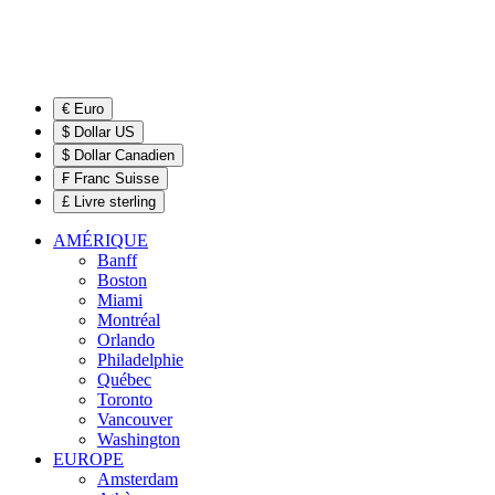
€ Euro
$ Dollar US
$ Dollar Canadien
₣ Franc Suisse
£ Livre sterling
AMÉRIQUE
Banff
Boston
Miami
Montréal
Orlando
Philadelphie
Québec
Toronto
Vancouver
Washington
EUROPE
Amsterdam