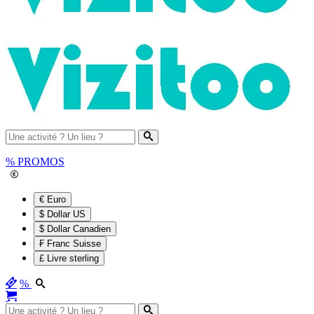
%
PROMOS
€ Euro
$ Dollar US
$ Dollar Canadien
₣ Franc Suisse
£ Livre sterling
%