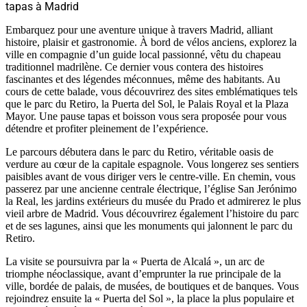
tapas à Madrid
Embarquez pour une aventure unique à travers Madrid, alliant
histoire, plaisir et gastronomie. À bord de vélos anciens, explorez la
ville en compagnie d’un guide local passionné, vêtu du chapeau
traditionnel madrilène. Ce dernier vous contera des histoires
fascinantes et des légendes méconnues, même des habitants. Au
cours de cette balade, vous découvrirez des sites emblématiques tels
que le parc du Retiro, la Puerta del Sol, le Palais Royal et la Plaza
Mayor. Une pause tapas et boisson vous sera proposée pour vous
détendre et profiter pleinement de l’expérience.
Le parcours débutera dans le parc du Retiro, véritable oasis de
verdure au cœur de la capitale espagnole. Vous longerez ses sentiers
paisibles avant de vous diriger vers le centre-ville. En chemin, vous
passerez par une ancienne centrale électrique, l’église San Jerónimo
la Real, les jardins extérieurs du musée du Prado et admirerez le plus
vieil arbre de Madrid. Vous découvrirez également l’histoire du parc
et de ses lagunes, ainsi que les monuments qui jalonnent le parc du
Retiro.
La visite se poursuivra par la « Puerta de Alcalá », un arc de
triomphe néoclassique, avant d’emprunter la rue principale de la
ville, bordée de palais, de musées, de boutiques et de banques. Vous
rejoindrez ensuite la « Puerta del Sol », la place la plus populaire et