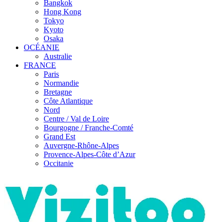
Bangkok
Hong Kong
Tokyo
Kyoto
Osaka
OCÉANIE
Australie
FRANCE
Paris
Normandie
Bretagne
Côte Atlantique
Nord
Centre / Val de Loire
Bourgogne / Franche-Comté
Grand Est
Auvergne-Rhône-Alpes
Provence-Alpes-Côte d’Azur
Occitanie