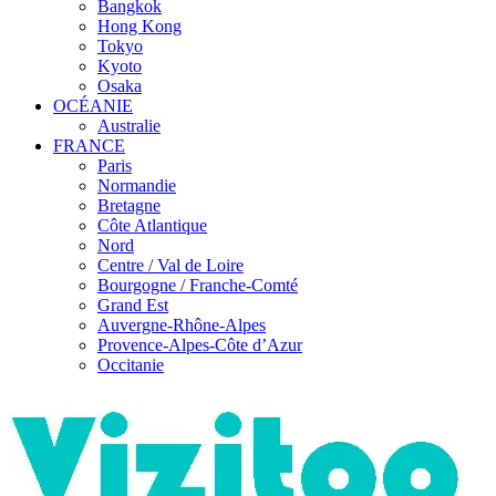
Bangkok
Hong Kong
Tokyo
Kyoto
Osaka
OCÉANIE
Australie
FRANCE
Paris
Normandie
Bretagne
Côte Atlantique
Nord
Centre / Val de Loire
Bourgogne / Franche-Comté
Grand Est
Auvergne-Rhône-Alpes
Provence-Alpes-Côte d’Azur
Occitanie