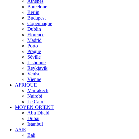
Athènes
Barcelone
Berlin
Budapest
Copenhague
Dublin
Florence
Madrid
Porto
Prague
Séville
Lisbonne
Reykjavik
Venise
Vienne
AFRIQUE
Marrakech
Nairobi
Le Caire
MOYEN-ORIENT
Abu Dhabi
Dubai
Istanbul
ASIE
Bali