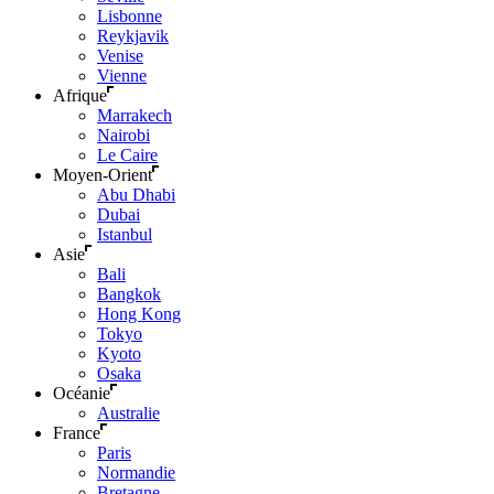
Lisbonne
Reykjavik
Venise
Vienne
Afrique
Marrakech
Nairobi
Le Caire
Moyen-Orient
Abu Dhabi
Dubai
Istanbul
Asie
Bali
Bangkok
Hong Kong
Tokyo
Kyoto
Osaka
Océanie
Australie
France
Paris
Normandie
Bretagne