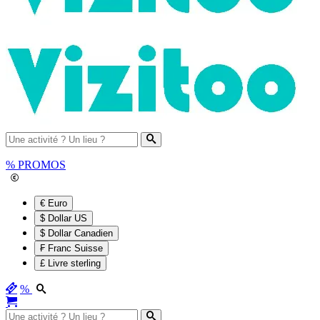
%
PROMOS
€ Euro
$ Dollar US
$ Dollar Canadien
₣ Franc Suisse
£ Livre sterling
%