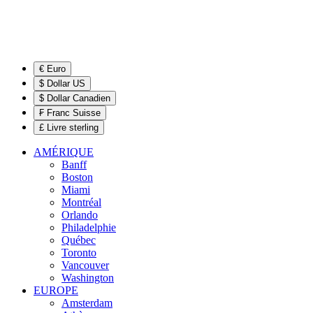
€ Euro
$ Dollar US
$ Dollar Canadien
₣ Franc Suisse
£ Livre sterling
AMÉRIQUE
Banff
Boston
Miami
Montréal
Orlando
Philadelphie
Québec
Toronto
Vancouver
Washington
EUROPE
Amsterdam