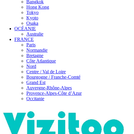
Bangkok
Hong Kong
Tokyo
Kyoto
Osaka
OCÉANIE
Australie
FRANCE
Paris
Normandie
Bretagne
Côte Atlantique
Nord
Centre / Val de Loire
Bourgogne / Franche-Comté
Grand Est
Auvergne-Rhône-Alpes
Provence-Alpes-Côte d’Azur
Occitanie