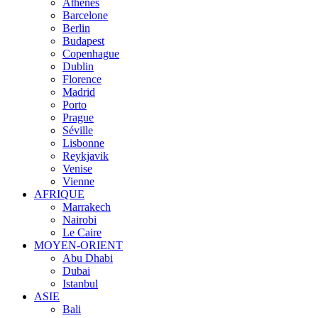
Athènes
Barcelone
Berlin
Budapest
Copenhague
Dublin
Florence
Madrid
Porto
Prague
Séville
Lisbonne
Reykjavik
Venise
Vienne
AFRIQUE
Marrakech
Nairobi
Le Caire
MOYEN-ORIENT
Abu Dhabi
Dubai
Istanbul
ASIE
Bali