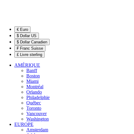
€ Euro
$ Dollar US
$ Dollar Canadien
₣ Franc Suisse
£ Livre sterling
AMÉRIQUE
Banff
Boston
Miami
Montréal
Orlando
Philadelphie
Québec
Toronto
Vancouver
Washington
EUROPE
Amsterdam