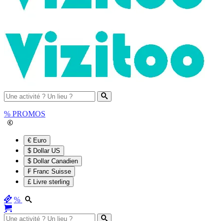
%
PROMOS
€ Euro
$ Dollar US
$ Dollar Canadien
₣ Franc Suisse
£ Livre sterling
%