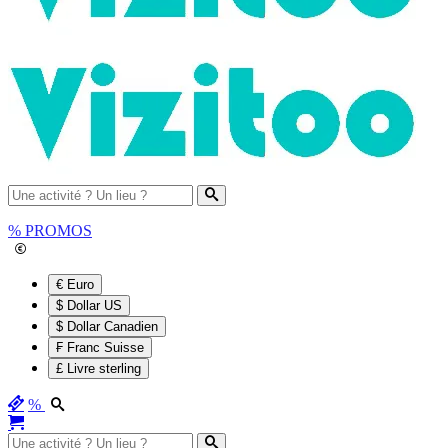
%
PROMOS
€ Euro
$ Dollar US
$ Dollar Canadien
₣ Franc Suisse
£ Livre sterling
%