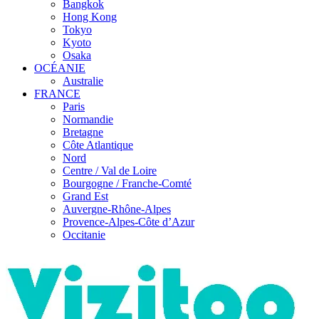
Bangkok
Hong Kong
Tokyo
Kyoto
Osaka
OCÉANIE
Australie
FRANCE
Paris
Normandie
Bretagne
Côte Atlantique
Nord
Centre / Val de Loire
Bourgogne / Franche-Comté
Grand Est
Auvergne-Rhône-Alpes
Provence-Alpes-Côte d’Azur
Occitanie