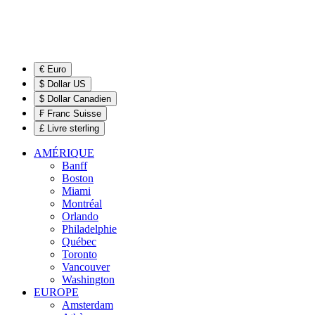
€ Euro
$ Dollar US
$ Dollar Canadien
₣ Franc Suisse
£ Livre sterling
AMÉRIQUE
Banff
Boston
Miami
Montréal
Orlando
Philadelphie
Québec
Toronto
Vancouver
Washington
EUROPE
Amsterdam