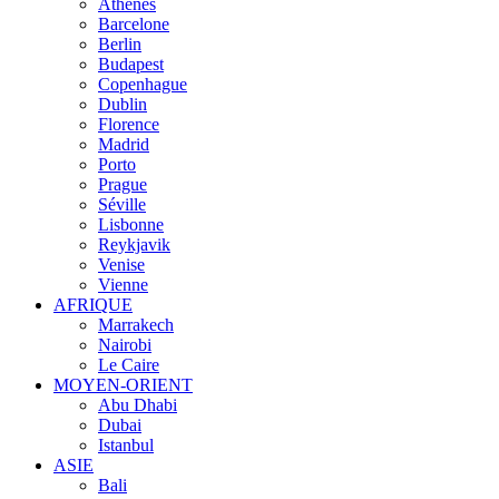
Athènes
Barcelone
Berlin
Budapest
Copenhague
Dublin
Florence
Madrid
Porto
Prague
Séville
Lisbonne
Reykjavik
Venise
Vienne
AFRIQUE
Marrakech
Nairobi
Le Caire
MOYEN-ORIENT
Abu Dhabi
Dubai
Istanbul
ASIE
Bali