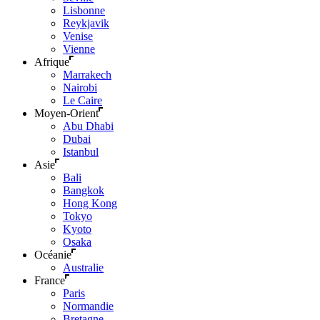
Lisbonne
Reykjavik
Venise
Vienne
Afrique
Marrakech
Nairobi
Le Caire
Moyen-Orient
Abu Dhabi
Dubai
Istanbul
Asie
Bali
Bangkok
Hong Kong
Tokyo
Kyoto
Osaka
Océanie
Australie
France
Paris
Normandie
Bretagne