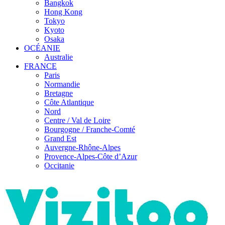
Bangkok
Hong Kong
Tokyo
Kyoto
Osaka
OCÉANIE
Australie
FRANCE
Paris
Normandie
Bretagne
Côte Atlantique
Nord
Centre / Val de Loire
Bourgogne / Franche-Comté
Grand Est
Auvergne-Rhône-Alpes
Provence-Alpes-Côte d’Azur
Occitanie