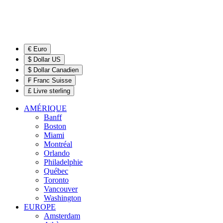
€ Euro
$ Dollar US
$ Dollar Canadien
₣ Franc Suisse
£ Livre sterling
AMÉRIQUE
Banff
Boston
Miami
Montréal
Orlando
Philadelphie
Québec
Toronto
Vancouver
Washington
EUROPE
Amsterdam