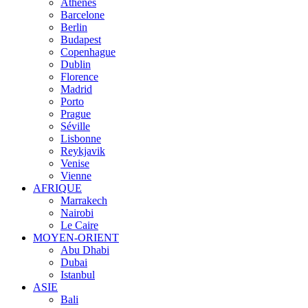
Athènes
Barcelone
Berlin
Budapest
Copenhague
Dublin
Florence
Madrid
Porto
Prague
Séville
Lisbonne
Reykjavik
Venise
Vienne
AFRIQUE
Marrakech
Nairobi
Le Caire
MOYEN-ORIENT
Abu Dhabi
Dubai
Istanbul
ASIE
Bali