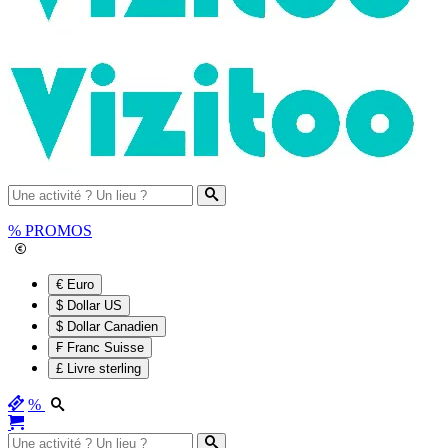
%
PROMOS
€ Euro
$ Dollar US
$ Dollar Canadien
₣ Franc Suisse
£ Livre sterling
%