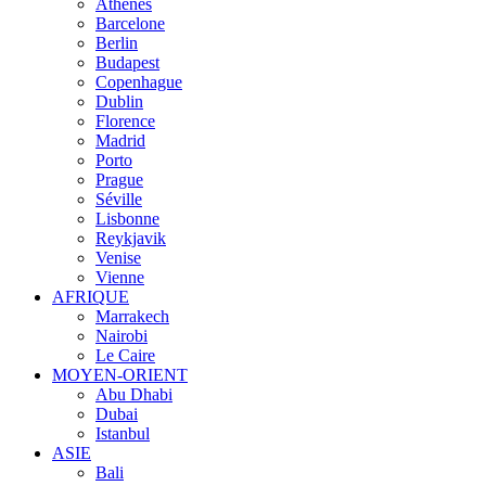
Athènes
Barcelone
Berlin
Budapest
Copenhague
Dublin
Florence
Madrid
Porto
Prague
Séville
Lisbonne
Reykjavik
Venise
Vienne
AFRIQUE
Marrakech
Nairobi
Le Caire
MOYEN-ORIENT
Abu Dhabi
Dubai
Istanbul
ASIE
Bali