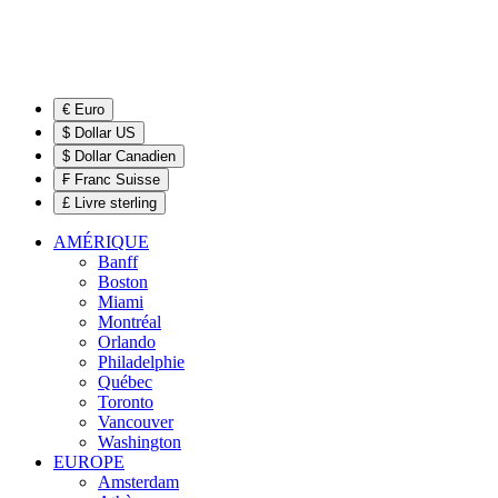
€ Euro
$ Dollar US
$ Dollar Canadien
₣ Franc Suisse
£ Livre sterling
AMÉRIQUE
Banff
Boston
Miami
Montréal
Orlando
Philadelphie
Québec
Toronto
Vancouver
Washington
EUROPE
Amsterdam