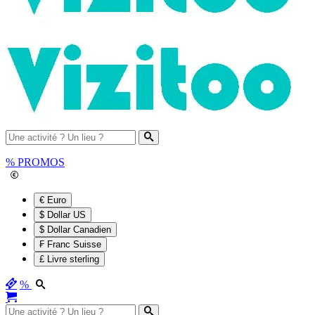
%
PROMOS
€ Euro
$ Dollar US
$ Dollar Canadien
₣ Franc Suisse
£ Livre sterling
%