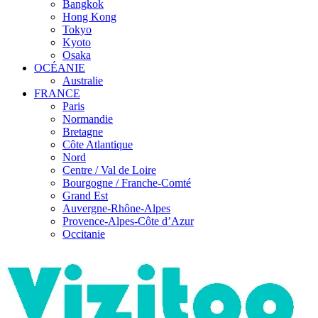
Bangkok
Hong Kong
Tokyo
Kyoto
Osaka
OCÉANIE
Australie
FRANCE
Paris
Normandie
Bretagne
Côte Atlantique
Nord
Centre / Val de Loire
Bourgogne / Franche-Comté
Grand Est
Auvergne-Rhône-Alpes
Provence-Alpes-Côte d’Azur
Occitanie