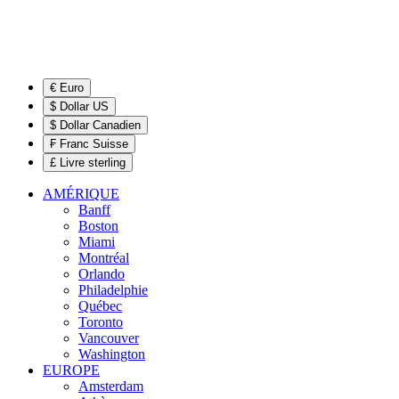
€ Euro
$ Dollar US
$ Dollar Canadien
₣ Franc Suisse
£ Livre sterling
AMÉRIQUE
Banff
Boston
Miami
Montréal
Orlando
Philadelphie
Québec
Toronto
Vancouver
Washington
EUROPE
Amsterdam