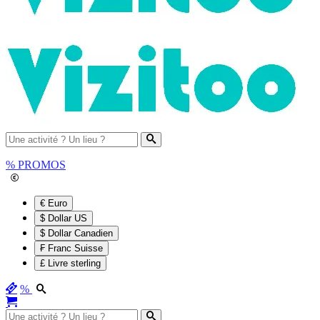
%
PROMOS
€ Euro
$ Dollar US
$ Dollar Canadien
₣ Franc Suisse
£ Livre sterling
%