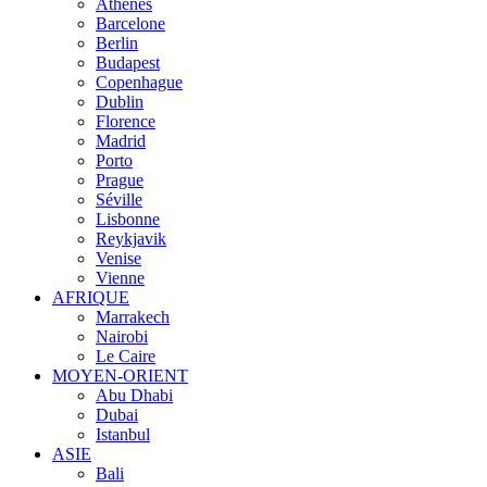
Athènes
Barcelone
Berlin
Budapest
Copenhague
Dublin
Florence
Madrid
Porto
Prague
Séville
Lisbonne
Reykjavik
Venise
Vienne
AFRIQUE
Marrakech
Nairobi
Le Caire
MOYEN-ORIENT
Abu Dhabi
Dubai
Istanbul
ASIE
Bali