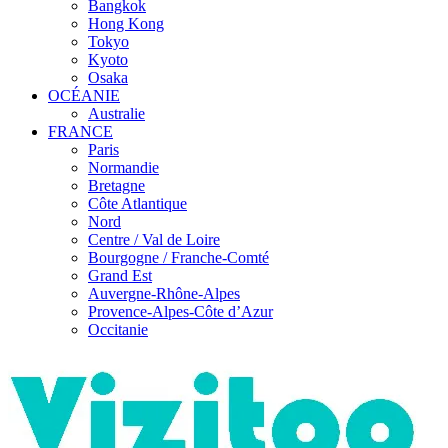
Bangkok
Hong Kong
Tokyo
Kyoto
Osaka
OCÉANIE
Australie
FRANCE
Paris
Normandie
Bretagne
Côte Atlantique
Nord
Centre / Val de Loire
Bourgogne / Franche-Comté
Grand Est
Auvergne-Rhône-Alpes
Provence-Alpes-Côte d’Azur
Occitanie